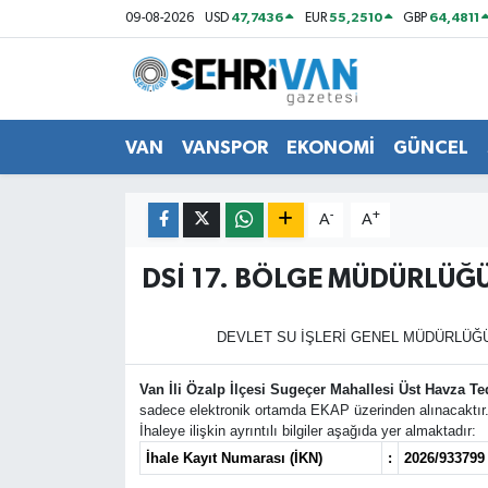
47,7436
55,2510
64,4811
09-08-2026
USD
EUR
GBP
Van Nöbetçi Eczaneler
Van Hava Durumu
VAN
VANSPOR
EKONOMİ
GÜNCEL
VAN Namaz Vakitleri
-
+
A
A
Van Trafik Yoğunluk Haritası
DSİ 17. BÖLGE MÜDÜRLÜĞ
Süper Lig Puan Durumu ve Fikstür
DEVLET SU İŞLERİ GENEL MÜDÜRLÜĞÜ 
Tüm Manşetler
Van İli Özalp İlçesi Sugeçer Mahallesi Üst Havza Ted
sadece elektronik ortamda EKAP üzerinden alınacaktır
Son Dakika Haberleri
İhaleye ilişkin ayrıntılı bilgiler aşağıda yer almaktadır:
İhale Kayıt Numarası (İKN)
:
2026/933799
Haber Arşivi