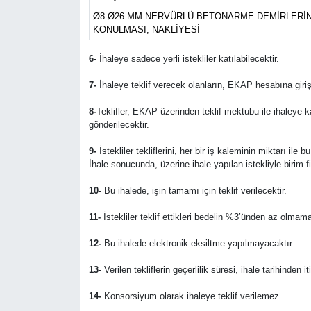
Ø8-Ø26 MM NERVÜRLÜ BETONARME DEMİRLERİN
KONULMASI, NAKLİYESİ
6-
İhaleye sadece yerli istekliler katılabilecektir.
7-
İhaleye teklif verecek olanların, EKAP hesabına giriş
8-
Teklifler, EKAP üzerinden teklif mektubu ile ihaleye 
gönderilecektir.
9-
İstekliler tekliflerini, her bir iş kaleminin miktarı ile
İhale sonucunda, üzerine ihale yapılan istekliyle birim 
10-
Bu ihalede, işin tamamı için teklif verilecektir.
11-
İstekliler teklif ettikleri bedelin %3’ünden az olmama
12-
Bu ihalede elektronik eksiltme yapılmayacaktır.
13-
Verilen tekliflerin geçerlilik süresi, ihale tarihinden i
14-
Konsorsiyum olarak ihaleye teklif verilemez.