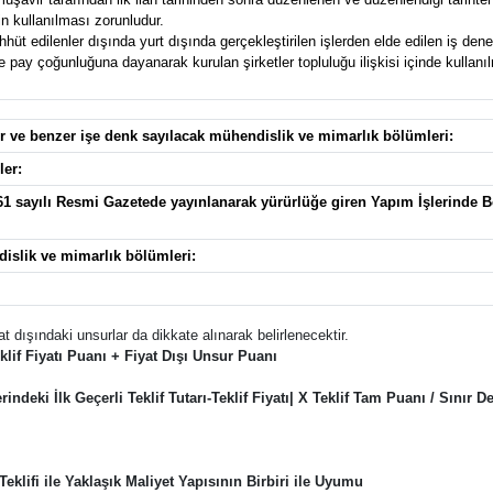
n kullanılması zorunludur.
t edilenler dışında yurt dışında gerçekleştirilen işlerden elde edilen iş deney
pay çoğunluğuna dayanarak kurulan şirketler topluluğu ilişkisi içinde kullanılma
ler ve benzer işe denk sayılacak mühendislik ve mimarlık bölümleri:
ler:
961 sayılı Resmi Gazetede yayınlanarak yürürlüğe giren Yapım İşlerinde B
dislik ve mimarlık bölümleri:
at dışındaki unsurlar da dikkate alınarak belirlenecektir.
if Fiyatı Puanı + Fiyat Dışı Unsur Puanı
deki İlk Geçerli Teklif Tutarı-Teklif Fiyatı| X Teklif Tam Puanı / Sınır Değ
 Teklifi ile Yaklaşık Maliyet Yapısının Birbiri ile Uyumu