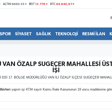
6660.55
13.779
64.840,97
ALTIN
BİST
BTC
SPOR
SİYASET
SAĞLIK
TEKNOLOJİ
RESMİ İLAN
Ü VAN ÖZALP SUGEÇER MAHALLESİ ÜST
İŞİ
DSİ 17. BÖLGE MÜDÜRLÜĞÜ VAN İLİ ÖZALP İLÇESİ SUGEÇER MAHALL
birleri
yapım işi 4734 sayılı Kamu İhale Kanununun 19 uncu maddesine göre açı
.