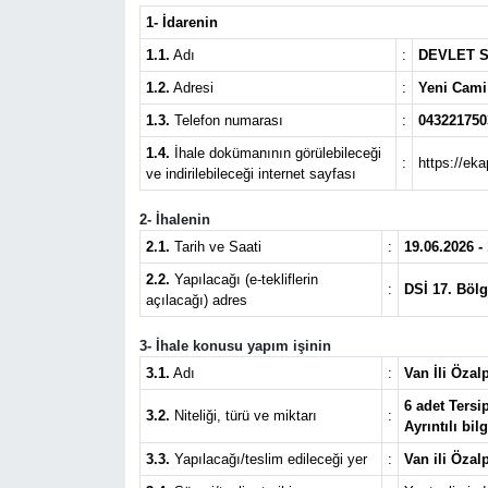
1- İdarenin
1.1.
Adı
:
DEVLET S
1.2.
Adresi
:
Yeni Cami
1.3.
Telefon numarası
:
043221750
1.4.
İhale dokümanının görülebileceği
:
https://eka
ve indirilebileceği internet sayfası
2- İhalenin
2.1.
Tarih ve Saati
:
19.06.2026 -
2.2.
Yapılacağı (e-tekliflerin
:
DSİ 17. Böl
açılacağı) adres
3- İhale konusu yapım işinin
3.1.
Adı
:
Van İli Özal
6 adet Tersi
3.2.
Niteliği, türü ve miktarı
:
Ayrıntılı bi
3.3.
Yapılacağı/teslim edileceği yer
:
Van ili Özal