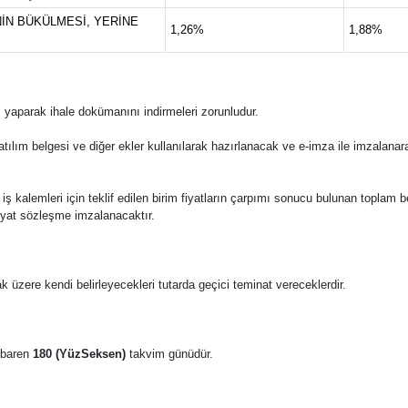
İN BÜKÜLMESİ, YERİNE
1,26%
1,88%
 yaparak ihale dokümanını indirmeleri zorunludur.
katılım belgesi ve diğer ekler kullanılarak hazırlanacak ve e-imza ile imzalana
 bu iş kalemleri için teklif edilen birim fiyatların çarpımı sonucu bulunan toplam 
fiyat sözleşme imzalanacaktır.
k üzere kendi belirleyecekleri tutarda geçici teminat vereceklerdir.
tibaren
180 (YüzSeksen)
takvim günüdür.