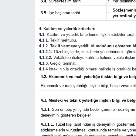
3.4.
Süresi/teslim tarihi
:
Yer teslimind
Sözleşmenin 
3.5.
İşe başlama tarihi
:
yer teslimi y
4- Katılım ve yeterlik kriterleri:
4.1.
Katılım ve yeterlik kriterlerine ilişkin istekliler tar
4.1.1.
Teklif mektubu.
4.1.2. Teklif vermeye yetkili olunduğunu gösteren bi
4.1.2.1.
Tüzel kişilerde; isteklilerin yönetimindeki görevli
4.1.2.2.
Vekâleten ihaleye katılma halinde vekile ilişkin b
4.1.3.
Geçici teminat.
4.1.4
İsteklinin iş ortaklığı olması halinde iş ortaklığı
4.2. Ekonomik ve mali yeterliğe ilişkin bilgi ve belg
Ekonomik ve mali yeterliğe ilişkin bilgi, belge veya krite
4.3. Mesleki ve teknik yeterliğe ilişkin bilgi ve belg
4.3.1.
Son on beş yıl içinde bedel içeren bir sözleşme 
deneyimini gösteren belgeler.
4.3.1.1.
Tüzel kişi tarafından iş deneyimini göstermek ü
sözleşmelerin yürütülmesi konusunda temsile ve yönetim
yeminli mali müşavir ya da serbest muhasebeci mali müş