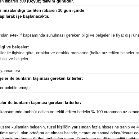
en itibaren
300 (Üçyüz) takvim günüdür
.
imzalandığı tarihten itibaren 10 gün içinde
apılarak işe başlanacaktır.
afından e-teklif kapsamında sunulması gereken bilgi ve belgeler ile fiyat dışı unsu
lgi ve belgeler:
ler ile ilgisine göre, ortaklar ve ortaklık oranlarına (halka arz edilen hisseler ha
ilgi ve belgeler.
 beyannamesi.
eler ile bunların taşıması gereken kriterler:
r belirtilmemiştir.
eler ile bunların taşıması gereken kriterler:
kapsamında taahhüt edilen ve teklif edilen bedelin % 100 oranından az olmama
zere kullanılan belgenin, tüzel kişiliğin yarısından fazla hissesine sahip ve 4
e yetkili olan ortağına ait olması halinde, ticaret ve sanayi odası/ticaret od
avir tarafından ilk ilan tarihinden sonra düzenlenen ve düzenlendiği tarihten g