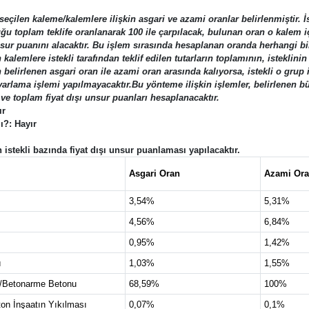
seçilen kaleme/kalemlere ilişkin asgari ve azami oranlar belirlenmiştir. İs
lduğu toplam teklife oranlanarak 100 ile çarpılacak, bulunan oran o kalem 
 unsur puanını alacaktır. Bu işlem sırasında hesaplanan oranda herhangi b
alemlere istekli tarafından teklif edilen tutarların toplamının, isteklini
elirlenen asgari oran ile azami oran arasında kalıyorsa, istekli o grup iç
lama işlemi yapılmayacaktır.Bu yönteme ilişkin işlemler, belirlenen bütün
ve toplam fiyat dışı unsur puanları hesaplanacaktır.
ır
Mı?:
Hayır
n istekli bazında fiyat dışı unsur puanlaması yapılacaktır.
Asgari Oran
Azami Or
3,54%
5,31%
4,56%
6,84%
0,95%
1,42%
ı
1,03%
1,55%
nu/Betonarme Betonu
68,59%
100%
on İnşaatın Yıkılması
0,07%
0,1%