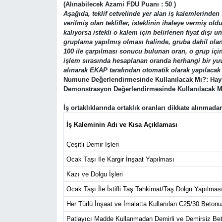
(Alınabilecek Azami FDU Puanı : 50 )
Aşağıda, teklif cetvelinde yer alan iş kalemlerinden 
verilmiş olan teklifler, isteklinin ihaleye vermiş o
kalıyorsa istekli o kalem için belirlenen fiyat dışı
gruplama yapılmış olması halinde, gruba dahil olan k
100 ile çarpılması sonucu bulunan oran, o grup için b
işlem sırasında hesaplanan oranda herhangi bir yuvar
alınarak EKAP tarafından otomatik olarak yapılacak 
Numune Değerlendirmesinde Kullanılacak Mı?:
Hay
Demonstrasyon Değerlendirmesinde Kullanılacak 
İş ortaklıklarında ortaklık oranları dikkate alınmada
İş Kaleminin Adı ve Kısa Açıklaması
Çeşitli Demir İşleri
Ocak Taşı İle Kargir İnşaat Yapılması
Kazı ve Dolgu İşleri
Ocak Taşı İle İstifli Taş Tahkimat/Taş Dolgu Yapılmas
Her Türlü İnşaat ve İmalatta Kullanılan C25/30 Beto
Patlayıcı Madde Kullanmadan Demirli ve Demirsiz Bet