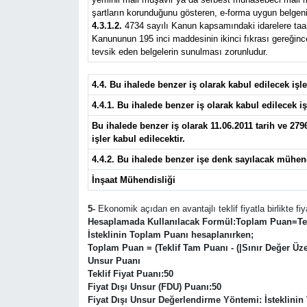
şartların korunduğunu gösteren, e-forma uygun belgeni
4.3.1.2.
4734 sayılı Kanun kapsamındaki idarelere taahhü
Kanununun 195 inci maddesinin ikinci fıkrası gereğince 
tevsik eden belgelerin sunulması zorunludur.
4.4. Bu ihalede benzer iş olarak kabul edilecek iş
4.4.1. Bu ihalede benzer iş olarak kabul edilecek iş
Bu ihalede benzer iş olarak 11.06.2011 tarih ve 27
işler kabul edilecektir.
4.4.2. Bu ihalede benzer işe denk sayılacak mühen
İnşaat Mühendisliği
5-
Ekonomik açıdan en avantajlı teklif fiyatla birlikte fiy
Hesaplamada Kullanılacak Formül:
Toplam Puan=Tekl
İsteklinin Toplam Puanı hesaplanırken;
Toplam Puan = (Teklif Tam Puanı - (|Sınır Değer Üzerin
Unsur Puanı
Teklif Fiyat Puanı:
50
Fiyat Dışı Unsur (FDU) Puanı:
50
Fiyat Dışı Unsur Değerlendirme Yöntemi:
İsteklinin