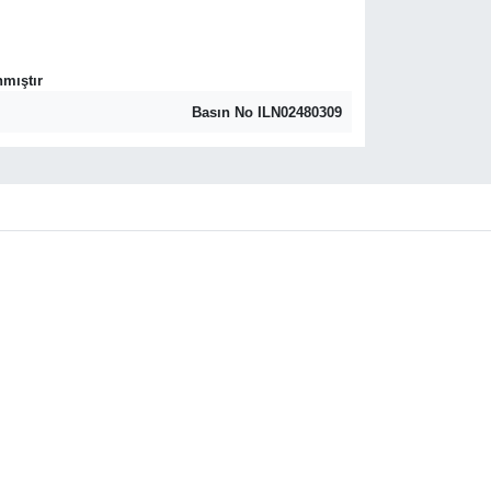
nmıştır
Basın No ILN02480309