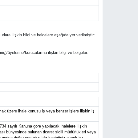
rlara ilişkin bilgi ve belgelere aşağıda yer verilmiştir:
riç)/üyelerine/kurucularına ilişkin bilgi ve belgeler.
k üzere ihale konusu iş veya benzer işlere ilişkin iş
734 sayılı Kanuna göre yapılacak ihalelere ilişkin
ası bünyesinde bulunan ticaret sicili müdürlükleri veya
eriye doğru son bir yıldır kesintisiz olarak bu