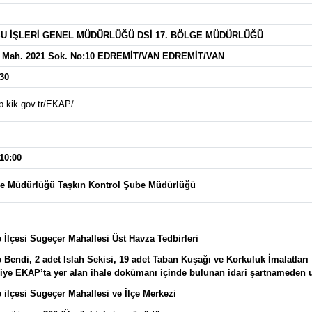
U İŞLERİ GENEL MÜDÜRLÜĞÜ DSİ 17. BÖLGE MÜDÜRLÜĞÜ
 Mah. 2021 Sok. No:10 EDREMİT/VAN EDREMİT/VAN
30
p.kik.gov.tr/EKAP/
 10:00
ge Müdürlüğü Taşkın Kontrol Şube Müdürlüğü
p İlçesi Sugeçer Mahallesi Üst Havza Tedbirleri
p Bendi, 2 adet Islah Sekisi, 19 adet Taban Kuşağı ve Korkuluk İmalatları
lgiye EKAP’ta yer alan ihale dokümanı içinde bulunan idari şartnameden ul
p ilçesi Sugeçer Mahallesi ve İlçe Merkezi