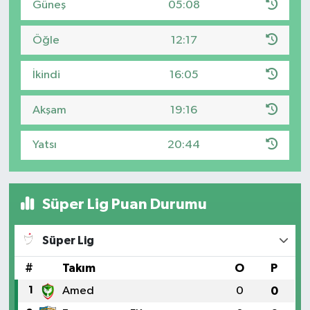
Güneş
05:08
Öğle
12:17
İkindi
16:05
Akşam
19:16
Yatsı
20:44
Süper Lig Puan Durumu
Süper Lig
#
Takım
O
P
1
Amed
0
0