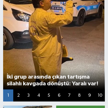
İki grup arasında çıkan tartışma
silahlı kavgada dönüştü: Yaralı var!
1
2
3
4
5
6
7
8
9
10