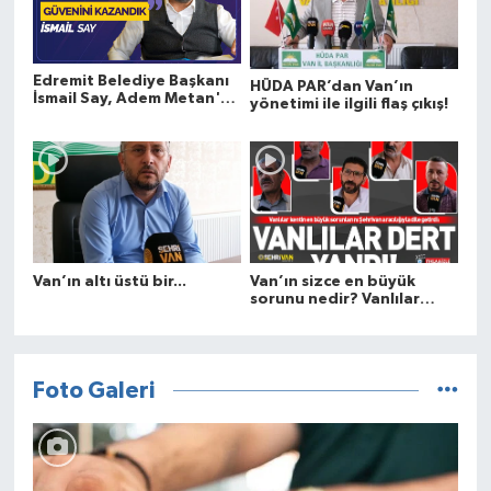
Edremit Belediye Başkanı
HÜDA PAR’dan Van’ın
İsmail Say, Adem Metan'a
yönetimi ile ilgili flaş çıkış!
konuk oldu
Van’ın altı üstü bir...
Van’ın sizce en büyük
sorunu nedir? Vanlılar
Şehrivan’a dert yandı!
Foto Galeri