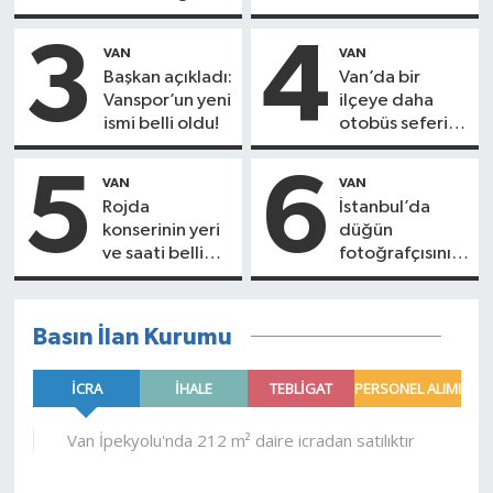
kapatılıyor: Tarih
belli oldu!
3
4
VAN
VAN
Başkan açıkladı:
Van’da bir
Vanspor’un yeni
ilçeye daha
ismi belli oldu!
otobüs seferi
başladı: İşte o
ilçe…
5
6
VAN
VAN
Rojda
İstanbul’da
konserinin yeri
düğün
ve saati belli
fotoğrafçısını
oldu!
katleden
zanlılar Van’da
yakalandı!
Basın İlan Kurumu
Cinayetin
detayları kan
dondurdu...