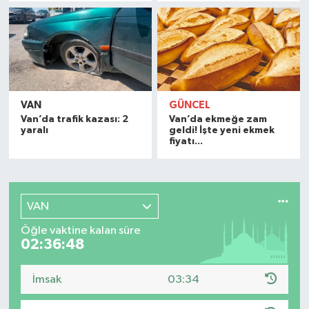
VAN
GÜNCEL
Van’da trafik kazası: 2
Van’da ekmeğe zam
yaralı
geldi! İşte yeni ekmek
fiyatı...
VAN
Öğle vaktine kalan süre
02:36:46
İmsak
03:34