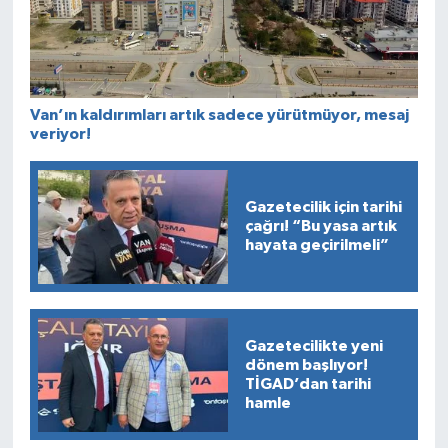
Van’ın kaldırımları artık sadece yürütmüyor, mesaj
veriyor!
Gazetecilik için tarihi
çağrı! “Bu yasa artık
hayata geçirilmeli”
Gazetecilikte yeni
dönem başlıyor!
TİGAD’dan tarihi
hamle