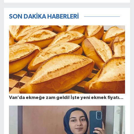
SON DAKİKA HABERLERİ
Van’da ekmeğe zam geldi! İşte yeni ekmek fiyatı...