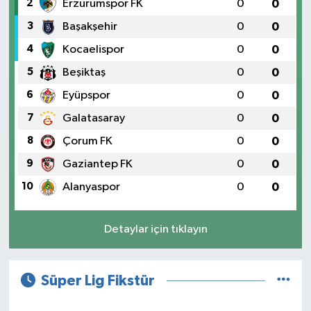
2
Erzurumspor FK
0
0
3
Başakşehir
0
0
4
Kocaelispor
0
0
5
Beşiktaş
0
0
6
Eyüpspor
0
0
7
Galatasaray
0
0
8
Çorum FK
0
0
9
Gaziantep FK
0
0
10
Alanyaspor
0
0
Detaylar için tıklayın
Süper Lig Fikstür