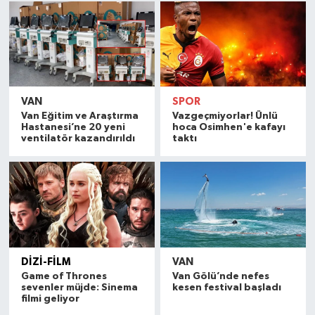
VAN
SPOR
Van Eğitim ve Araştırma
Vazgeçmiyorlar! Ünlü
Hastanesi’ne 20 yeni
hoca Osimhen'e kafayı
ventilatör kazandırıldı
taktı
DİZİ-FİLM
VAN
Game of Thrones
Van Gölü’nde nefes
sevenler müjde: Sinema
kesen festival başladı
filmi geliyor