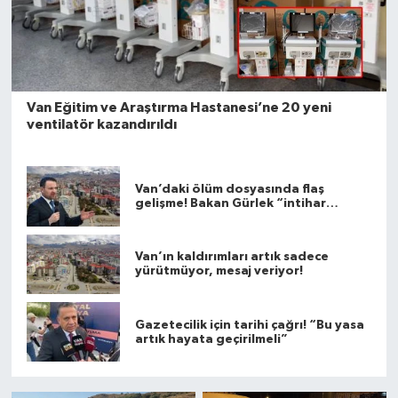
Van Eğitim ve Araştırma Hastanesi’ne 20 yeni
ventilatör kazandırıldı
Van’daki ölüm dosyasında flaş
gelişme! Bakan Gürlek “intihar
olmayabilir” dedi
Van’ın kaldırımları artık sadece
yürütmüyor, mesaj veriyor!
Gazetecilik için tarihi çağrı! “Bu yasa
artık hayata geçirilmeli”