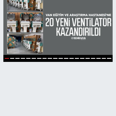
Van Gölü’nde korku dolu anlar! 58 yaşındaki şah
12:31 |
Rojin Kabaiş dosyasında flaş gelişme! 10 kişi göz
11:58 |
1
2
3
4
5
6
7
8
9
10
11
12
13
14
15
16
17
18
19
20