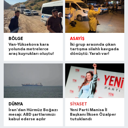
BÖLGE
ASAYİŞ
Van-Yüksekova kara
İki grup arasında çıkan
yolunda metrelerce
tartışma silahlı kavgada
araç kuyrukları oluştu!
dönüştü: Yaralı var!
DÜNYA
SİYASET
İran’dan Hürmüz Boğazı
Yeni Parti Manisa İl
mesajı: ABD şartlarımızı
Başkanı İlksen Özalper
kabul ederse açılır
tutuklandı