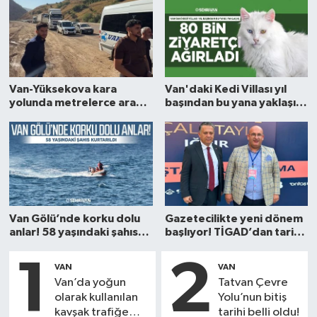
Van-Yüksekova kara
Van'daki Kedi Villası yıl
yolunda metrelerce araç
başından bu yana yaklaşık
kuyrukları oluştu!
80 bin ziyaretçi ağırladı
Van Gölü’nde korku dolu
Gazetecilikte yeni dönem
anlar! 58 yaşındaki şahıs
başlıyor! TİGAD’dan tarihi
kurtarıldı
hamle
1
2
VAN
VAN
Van’da yoğun
Tatvan Çevre
olarak kullanılan
Yolu’nun bitiş
kavşak trafiğe
tarihi belli oldu!