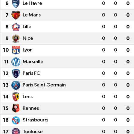
6
Le Havre
0
0
0
7
Le Mans
0
0
0
8
Lille
0
0
0
9
Nice
0
0
0
10
Lyon
0
0
0
11
Marseille
0
0
0
12
Paris FC
0
0
0
13
Paris Saint Germain
0
0
0
14
Lens
0
0
0
15
Rennes
0
0
0
16
Strasbourg
0
0
0
17
Toulouse
0
0
0