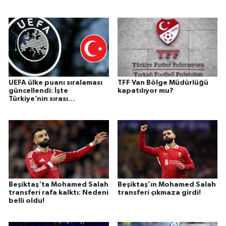
işaret edildi!
UEFA ülke puanı sıralaması
TFF Van Bölge Müdürlüğü
güncellendi: İşte
kapatılıyor mu?
Türkiye’nin sırası…
Beşiktaş'ta Mohamed Salah
Beşiktaş’ın Mohamed Salah
transferi rafa kalktı: Nedeni
transferi çıkmaza girdi!
belli oldu!