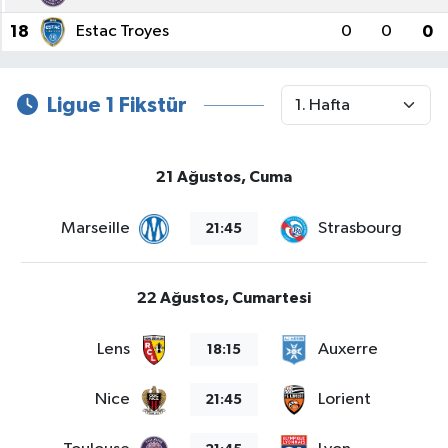
18
Estac Troyes
0
0
0
Ligue 1 Fikstür
21 Ağustos, Cuma
Marseille
Strasbourg
21:45
22 Ağustos, Cumartesi
Lens
Auxerre
18:15
Nice
Lorient
21:45