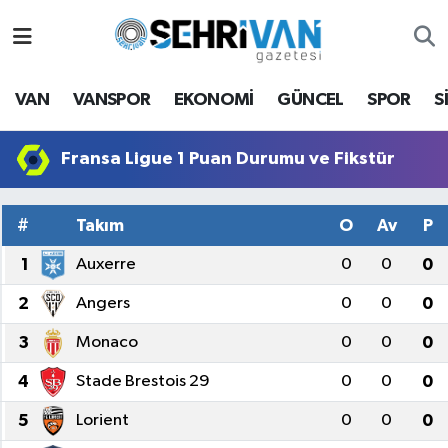
Van Nöbetçi Eczaneler
VAN
VANSPOR
EKONOMİ
GÜNCEL
SPOR
S
Van Hava Durumu
Fransa Ligue 1 Puan Durumu ve Fikstür
VAN Namaz Vakitleri
#
Takım
O
Av
P
Van Trafik Yoğunluk Haritası
1
Auxerre
0
0
0
Süper Lig Puan Durumu ve Fikstür
2
Angers
0
0
0
Tüm Manşetler
3
Monaco
0
0
0
Son Dakika Haberleri
4
Stade Brestois 29
0
0
0
5
Lorient
0
0
0
Haber Arşivi