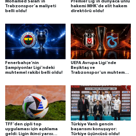
Mohamed Salah'ın
Premier Lig'in dünyaca ünlü
Trabzonspor'a maliyeti
hakemi MHK'de elit hakem
belli oldu!
direktörü oldu!
Fenerbahçe’nin
UEFA Avrupa Ligi'nde
Şampiyonlar Ligi'ndeki
Beşiktaş ve
muhtemel rakibi belli oldu!
Trabzonspor'un muhtemel
rakipleri netleşti!
TFF'den çipli top
Türkiye Vanlı gencin
uygulaması için açıklama
başarısını konuşuyor:
geldi: Ligin ikinci yarısı
Türkiye üçüncüsü oldu!