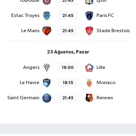
Toulouse
Lyon
21:45
Estac Troyes
Paris FC
21:45
Le Mans
Stade Brestois 2
21:45
23 Ağustos, Pazar
Angers
Lille
16:00
Le Havre
Monaco
18:15
aris Saint Germain
Rennes
21:45