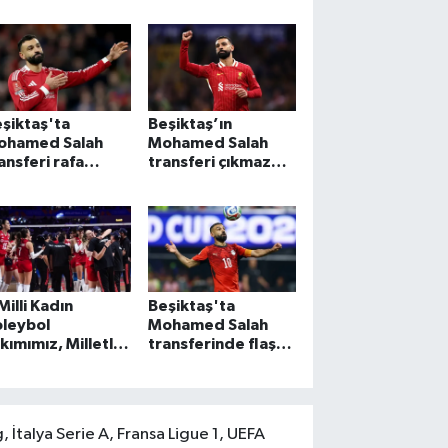
şiktaş'ta
Beşiktaş’ın
ohamed Salah
Mohamed Salah
ansferi rafa
transferi çıkmaza
lktı: Nedeni belli
girdi!
du!
Milli Kadın
Beşiktaş'ta
oleybol
Mohamed Salah
kımımız, Milletler
transferinde flaş
gi şampiyonu
gelişme!
ldu
, İtalya Serie A, Fransa Ligue 1, UEFA