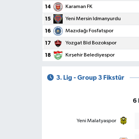
14
Karaman FK
15
Yeni Mersin Idmanyurdu
16
Mazıdağı Fosfatspor
17
Yozgat Bld Bozokspor
18
Kırşehir Belediyespor
3. Lig - Group 3 Fikstür
6 
Yeni Malatyaspor