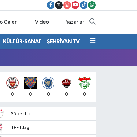
o Galeri
Video
Yazarlar
KÜLTÜR-SANAT
ŞEHRİVAN TV
0
0
0
0
0
Süper Lig
TFF 1.Lig