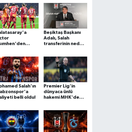
durum
latasaray'a
Beşiktaş Başkanı
ctor
Adalı, Salah
sımhen'den
transferinin neden
yük şok!
gerçekleşmediğini
açıkladı!
ohamed Salah'ın
Premier Lig'in
rabzonspor'a
dünyaca ünlü
liyeti belli oldu!
hakemi MHK'de
elit hakem
direktörü oldu!