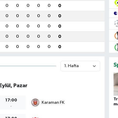
0
0
0
0
0
0
0
0
0
0
0
0
0
0
0
0
0
0
0
0
0
0
0
0
0
0
0
0
0
0
S
Eylül, Pazar
T
17:00
Karaman FK
ma
,