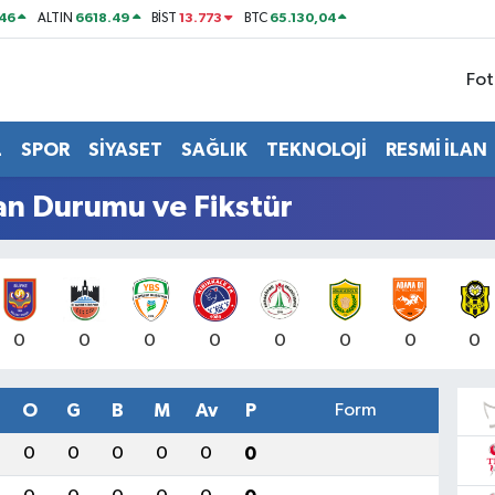
46
6618.49
13.773
65.130,04
ALTIN
BİST
BTC
Fot
L
SPOR
SİYASET
SAĞLIK
TEKNOLOJİ
RESMİ İLAN
an Durumu ve Fikstür
0
0
0
0
0
0
0
0
O
G
B
M
Av
P
Form
0
0
0
0
0
0