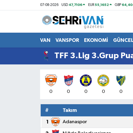
47,7106
55,1652
64,40
07-08-2026
USD
EUR
GBP
Van Nöbetçi Eczaneler
Van Hava Durumu
VAN
VANSPOR
EKONOMİ
GÜNCE
VAN Namaz Vakitleri
TFF 3.Lig 3.Grup Pu
Van Trafik Yoğunluk Haritası
Süper Lig Puan Durumu ve Fikstür
0
0
0
0
0
Tüm Manşetler
#
Takım
Son Dakika Haberleri
1
Adanaspor
Haber Arşivi