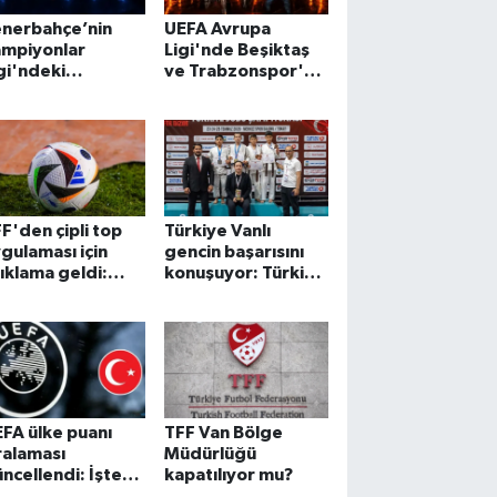
enerbahçe’nin
UEFA Avrupa
ampiyonlar
Ligi'nde Beşiktaş
gi'ndeki
ve Trabzonspor'un
htemel rakibi
muhtemel rakipleri
lli oldu!
netleşti!
F'den çipli top
Türkiye Vanlı
gulaması için
gencin başarısını
ıklama geldi:
konuşuyor: Türkiye
gin ikinci yarısı
üçüncüsü oldu!
aret edildi!
FA ülke puanı
TFF Van Bölge
ralaması
Müdürlüğü
ncellendi: İşte
kapatılıyor mu?
rkiye’nin sırası…