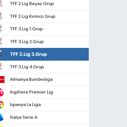
TFF 2.Lig Beyaz Grup
TFF 2.Lig Kırmızı Grup
TFF 3.Lig 1.Grup
TFF 3.Lig 2.Grup
TFF 3.Lig 3.Grup
TFF 3.Lig 4.Grup
Almanya Bundesliga
İngiltere Premier Lig
İspanya La Liga
İtalya Serie A