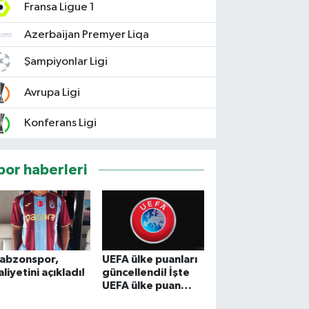
Fransa Ligue 1
Azerbaijan Premyer Liqa
Şampiyonlar Ligi
Avrupa Ligi
Konferans Ligi
por haberleri
rabzonspor,
UEFA ülke puanları
liyetini açıkladı!
güncellendi! İşte
UEFA ülke puan
sıralamasında son