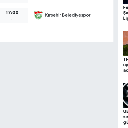
F
17:00
Ş
Kırşehir Belediyespor
Li
,
mu
be
TF
uy
aç
Li
iş
UE
sı
gü
Tü