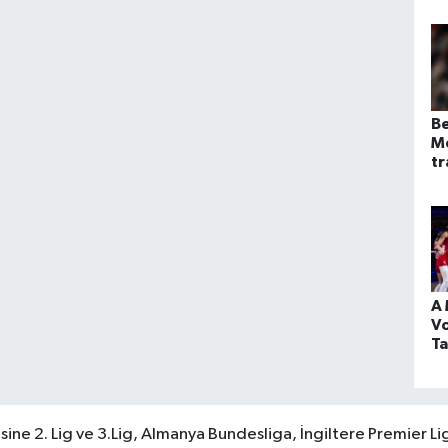
Be
M
tr
ka
ol
A 
V
Ta
Li
o
sine 2. Lig ve 3.Lig, Almanya Bundesliga, İngiltere Premier Lig