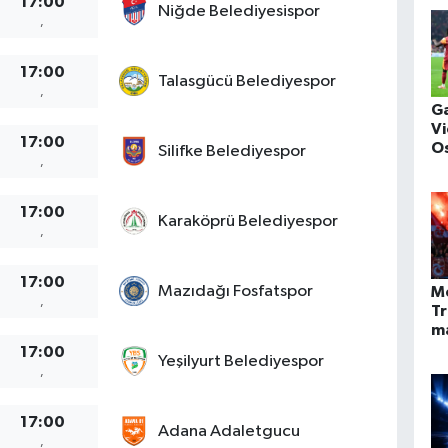
17:00
Niğde Belediyesispor
,
17:00
Talasgücü Belediyespor
,
Ga
Vi
17:00
O
Silifke Belediyespor
,
bü
17:00
Karaköprü Belediyespor
,
17:00
Mazıdağı Fosfatspor
M
,
T
ma
17:00
Yeşilyurt Belediyespor
,
17:00
Adana Adaletgucu
,