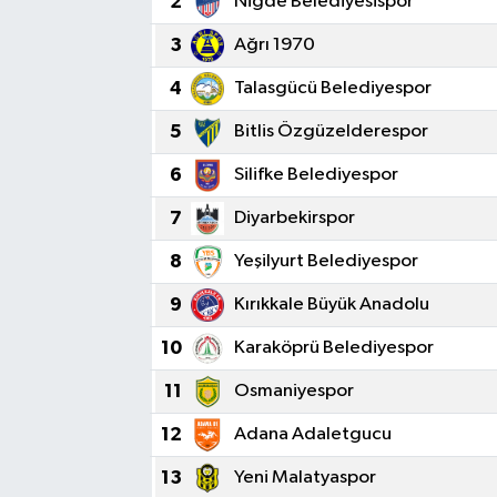
2
Niğde Belediyesispor
3
Ağrı 1970
4
Talasgücü Belediyespor
5
Bitlis Özgüzelderespor
6
Silifke Belediyespor
7
Diyarbekirspor
8
Yeşilyurt Belediyespor
9
Kırıkkale Büyük Anadolu
10
Karaköprü Belediyespor
11
Osmaniyespor
12
Adana Adaletgucu
13
Yeni Malatyaspor