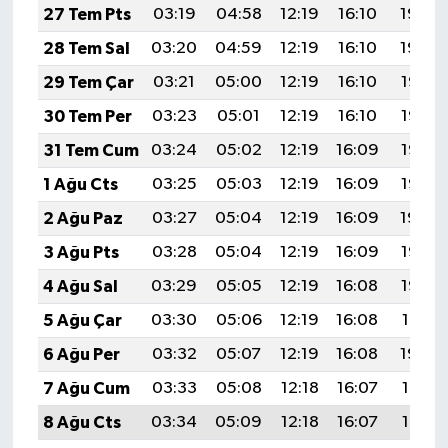
27 Tem Pts
03:19
04:58
12:19
16:10
19:30
28 Tem Sal
03:20
04:59
12:19
16:10
19:29
29 Tem Çar
03:21
05:00
12:19
16:10
19:28
30 Tem Per
03:23
05:01
12:19
16:10
19:27
31 Tem Cum
03:24
05:02
12:19
16:09
19:26
1 Ağu Cts
03:25
05:03
12:19
16:09
19:25
2 Ağu Paz
03:27
05:04
12:19
16:09
19:24
3 Ağu Pts
03:28
05:04
12:19
16:09
19:23
4 Ağu Sal
03:29
05:05
12:19
16:08
19:22
5 Ağu Çar
03:30
05:06
12:19
16:08
19:21
6 Ağu Per
03:32
05:07
12:19
16:08
19:20
7 Ağu Cum
03:33
05:08
12:18
16:07
19:19
8 Ağu Cts
03:34
05:09
12:18
16:07
19:18