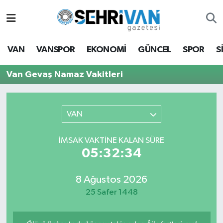
Van Nöbetçi Eczaneler
VAN
VANSPOR
EKONOMİ
GÜNCEL
SPOR
S
Van Hava Durumu
Van Gevaş Namaz Vakitleri
VAN Namaz Vakitleri
Van Trafik Yoğunluk Haritası
VAN
Süper Lig Puan Durumu ve Fikstür
İMSAK VAKTİNE KALAN SÜRE
05:32:34
Tüm Manşetler
8 Ağustos 2026
Son Dakika Haberleri
25 Safer 1448
Haber Arşivi