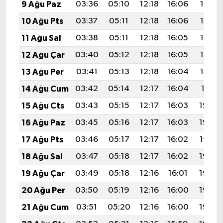
9 Ağu Paz
03:36
05:10
12:18
16:06
19:17
10 Ağu Pts
03:37
05:11
12:18
16:06
19:16
11 Ağu Sal
03:38
05:11
12:18
16:05
19:14
12 Ağu Çar
03:40
05:12
12:18
16:05
19:13
13 Ağu Per
03:41
05:13
12:18
16:04
19:12
14 Ağu Cum
03:42
05:14
12:17
16:04
19:11
15 Ağu Cts
03:43
05:15
12:17
16:03
19:09
16 Ağu Paz
03:45
05:16
12:17
16:03
19:08
17 Ağu Pts
03:46
05:17
12:17
16:02
19:07
18 Ağu Sal
03:47
05:18
12:17
16:02
19:06
19 Ağu Çar
03:49
05:18
12:16
16:01
19:04
20 Ağu Per
03:50
05:19
12:16
16:00
19:03
21 Ağu Cum
03:51
05:20
12:16
16:00
19:02