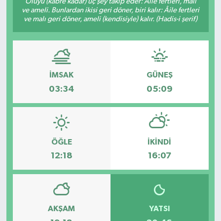
Ölüyü (kabre kadar) üç şey takip eder: Âile fertleri, malı
ve ameli. Bunlardan ikisi geri döner, biri kalır: Âile fertleri
ve malı geri döner, ameli (kendisiyle) kalır. (Hadis-i şerif)
İMSAK
GÜNEŞ
03:34
05:09
ÖĞLE
İKINDI
12:18
16:07
AKŞAM
YATSI