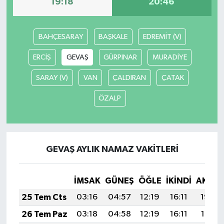
19:18
20:46
BAHÇESARAY
BAŞKALE
EDREMİT (V)
ERCİŞ
GEVAŞ
GÜRPINAR
MURADİYE
SARAY (V)
VAN
ÇALDIRAN
ÇATAK
ÖZALP
GEVAŞ AYLIK NAMAZ VAKITLERI
İMSAK
GÜNEŞ
ÖĞLE
İKINDI
AKŞA
25 Tem Cts
03:16
04:57
12:19
16:11
19:32
26 Tem Paz
03:18
04:58
12:19
16:11
19:31