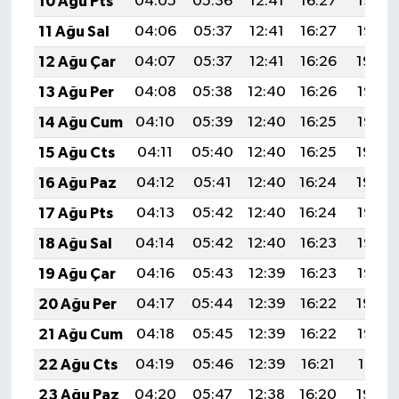
10 Ağu Pts
04:05
05:36
12:41
16:27
19:36
11 Ağu Sal
04:06
05:37
12:41
16:27
19:35
12 Ağu Çar
04:07
05:37
12:41
16:26
19:34
13 Ağu Per
04:08
05:38
12:40
16:26
19:33
14 Ağu Cum
04:10
05:39
12:40
16:25
19:32
15 Ağu Cts
04:11
05:40
12:40
16:25
19:30
16 Ağu Paz
04:12
05:41
12:40
16:24
19:29
17 Ağu Pts
04:13
05:42
12:40
16:24
19:28
18 Ağu Sal
04:14
05:42
12:40
16:23
19:27
19 Ağu Çar
04:16
05:43
12:39
16:23
19:25
20 Ağu Per
04:17
05:44
12:39
16:22
19:24
21 Ağu Cum
04:18
05:45
12:39
16:22
19:23
22 Ağu Cts
04:19
05:46
12:39
16:21
19:21
23 Ağu Paz
04:20
05:47
12:38
16:20
19:20