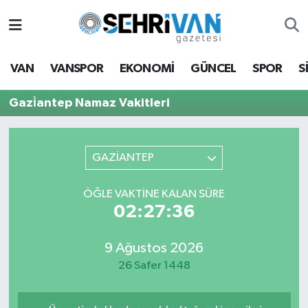
Van Nöbetçi Eczaneler
VAN
VANSPOR
EKONOMİ
GÜNCEL
SPOR
S
Van Hava Durumu
Gazi̇antep Namaz Vakitleri
VAN Namaz Vakitleri
Van Trafik Yoğunluk Haritası
GAZİANTEP
Süper Lig Puan Durumu ve Fikstür
ÖĞLE VAKTİNE KALAN SÜRE
02:27:36
Tüm Manşetler
9 Ağustos 2026
Son Dakika Haberleri
26 Safer 1448
Haber Arşivi