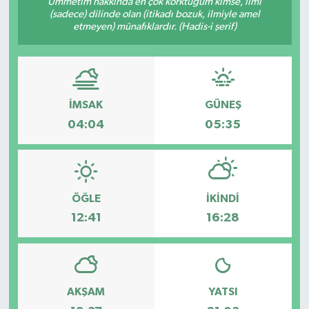
Ümmetim hakkında en çok korktuğum kimse, ilmi
(sadece) dilinde olan (itikadı bozuk, ilmiyle amel
etmeyen) münafıklardır. (Hadis-i şerif)
İMSAK
GÜNEŞ
04:04
05:35
ÖĞLE
İKINDI
12:41
16:28
AKŞAM
YATSI