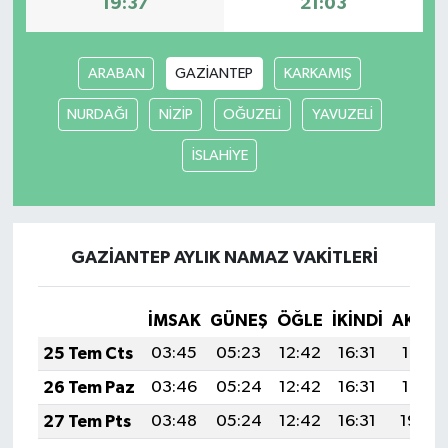
19:37
21:03
ARABAN
GAZİANTEP
KARKAMIŞ
NURDAĞI
NİZİP
OĞUZELİ
YAVUZELİ
İSLAHİYE
GAZİANTEP AYLIK NAMAZ VAKITLERI
İMSAK
GÜNEŞ
ÖĞLE
İKINDI
AKŞA
25 Tem Cts
03:45
05:23
12:42
16:31
19:51
26 Tem Paz
03:46
05:24
12:42
16:31
19:51
27 Tem Pts
03:48
05:24
12:42
16:31
19:50