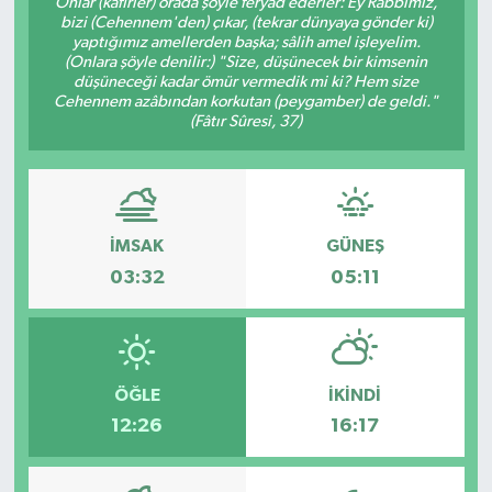
Onlar (kâfirler) orada şöyle feryad ederler: Ey Rabbimiz,
bizi (Cehennem'den) çıkar, (tekrar dünyaya gönder ki)
yaptığımız amellerden başka; sâlih amel işleyelim.
(Onlara şöyle denilir:) "Size, düşünecek bir kimsenin
düşüneceği kadar ömür vermedik mi ki? Hem size
Cehennem azâbından korkutan (peygamber) de geldi."
(Fâtır Sûresi, 37)
İMSAK
GÜNEŞ
03:32
05:11
ÖĞLE
İKINDI
12:26
16:17