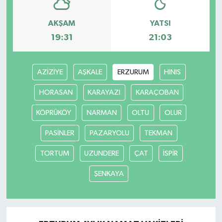
AKŞAM
YATSI
19:31
21:03
AZİZİYE
AŞKALE
ERZURUM
HINIS
HORASAN
KARAYAZI
KARAÇOBAN
KÖPRÜKÖY
NARMAN
OLTU
OLUR
PASİNLER
PAZARYOLU
TEKMAN
TORTUM
UZUNDERE
ÇAT
İSPİR
ŞENKAYA