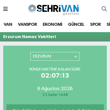
Van Nöbetçi Eczaneler
VAN
VANSPOR
EKONOMİ
GÜNCEL
SPOR
S
Van Hava Durumu
Erzurum Namaz Vakitleri
VAN Namaz Vakitleri
Van Trafik Yoğunluk Haritası
ERZURUM
Süper Lig Puan Durumu ve Fikstür
İKINDI VAKTİNE KALAN SÜRE
02:07:13
Tüm Manşetler
6 Ağustos 2026
Son Dakika Haberleri
23 Safer 1448
Haber Arşivi