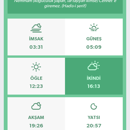
Nemmâm (koğuculuk yapan, laf taşıyan kimse) Cennet'e
giremez. (Hadis-i şerif)
İMSAK
GÜNEŞ
03:31
05:09
ÖĞLE
İKINDI
12:23
16:13
AKŞAM
YATSI
19:26
20:57