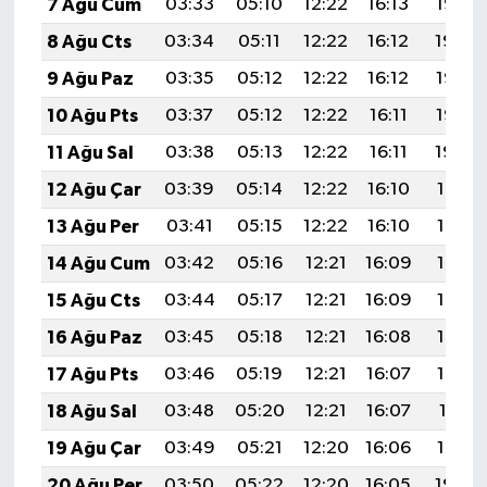
7 Ağu Cum
03:33
05:10
12:22
16:13
19:25
8 Ağu Cts
03:34
05:11
12:22
16:12
19:24
9 Ağu Paz
03:35
05:12
12:22
16:12
19:23
10 Ağu Pts
03:37
05:12
12:22
16:11
19:22
11 Ağu Sal
03:38
05:13
12:22
16:11
19:20
12 Ağu Çar
03:39
05:14
12:22
16:10
19:19
13 Ağu Per
03:41
05:15
12:22
16:10
19:18
14 Ağu Cum
03:42
05:16
12:21
16:09
19:17
15 Ağu Cts
03:44
05:17
12:21
16:09
19:15
16 Ağu Paz
03:45
05:18
12:21
16:08
19:14
17 Ağu Pts
03:46
05:19
12:21
16:07
19:13
18 Ağu Sal
03:48
05:20
12:21
16:07
19:11
19 Ağu Çar
03:49
05:21
12:20
16:06
19:10
20 Ağu Per
03:50
05:22
12:20
16:05
19:09