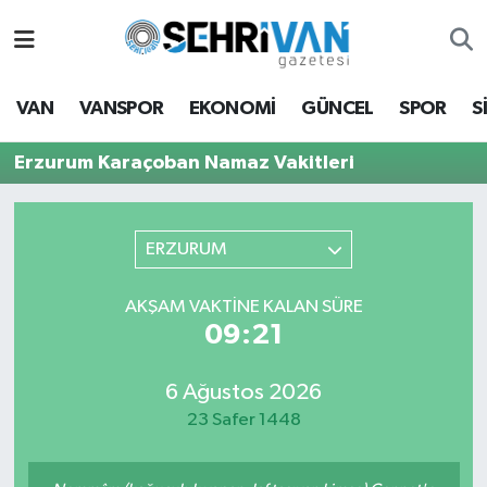
Van Nöbetçi Eczaneler
VAN
VANSPOR
EKONOMİ
GÜNCEL
SPOR
S
Van Hava Durumu
Erzurum Karaçoban Namaz Vakitleri
VAN Namaz Vakitleri
Van Trafik Yoğunluk Haritası
ERZURUM
Süper Lig Puan Durumu ve Fikstür
AKŞAM VAKTİNE KALAN SÜRE
09:21
Tüm Manşetler
6 Ağustos 2026
Son Dakika Haberleri
23 Safer 1448
Haber Arşivi