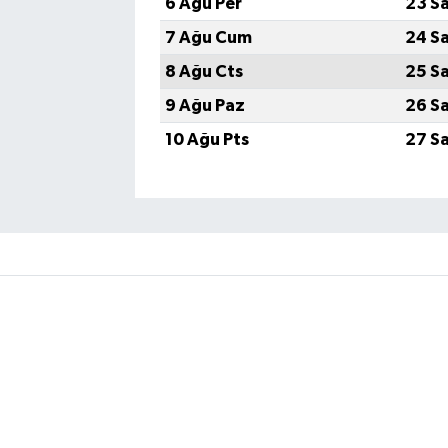
6 Ağu Per
23 S
7 Ağu Cum
24 S
8 Ağu Cts
25 S
9 Ağu Paz
26 S
10 Ağu Pts
27 S