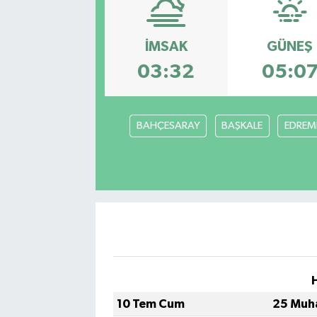
İMSAK
GÜNEŞ
03:32
05:0
BAHÇESARAY
BAŞKALE
EDREMİ
10 Tem Cum
25 Muh