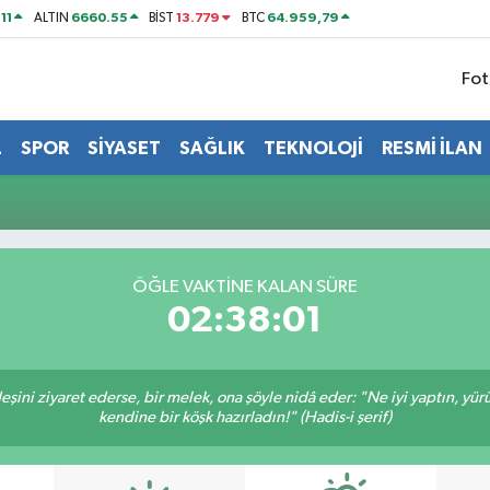
11
6660.55
13.779
64.959,79
ALTIN
BİST
BTC
Fot
L
SPOR
SİYASET
SAĞLIK
TEKNOLOJİ
RESMİ İLAN
ÖĞLE VAKTİNE KALAN SÜRE
02:38:00
deşini ziyaret ederse, bir melek, ona şöyle nidâ eder: "Ne iyi yaptın, yü
kendine bir köşk hazırladın!" (Hadis-i şerif)