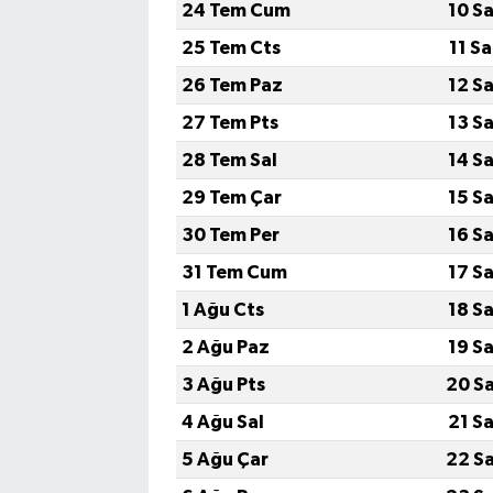
24 Tem Cum
10 S
25 Tem Cts
11 S
26 Tem Paz
12 S
27 Tem Pts
13 S
28 Tem Sal
14 S
29 Tem Çar
15 S
30 Tem Per
16 S
31 Tem Cum
17 S
1 Ağu Cts
18 S
2 Ağu Paz
19 S
3 Ağu Pts
20 S
4 Ağu Sal
21 S
5 Ağu Çar
22 S