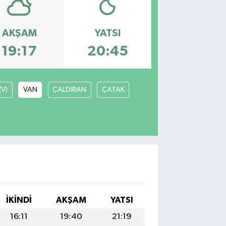
AKŞAM
YATSI
19:17
20:45
(V)
VAN
ÇALDIRAN
ÇATAK
İKINDI
AKŞAM
YATSI
16:11
19:40
21:19