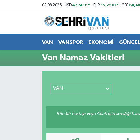
47,7436
55,2510
64,48
08-08-2026
USD
EUR
GBP
Van Nöbetçi Eczaneler
Van Hava Durumu
VAN
VANSPOR
EKONOMİ
GÜNCE
VAN Namaz Vakitleri
Van Namaz Vakitleri
Van Trafik Yoğunluk Haritası
Süper Lig Puan Durumu ve Fikstür
VAN
Tüm Manşetler
Kim bir hastayı veya Allah için sevdiği kar
Son Dakika Haberleri
Haber Arşivi