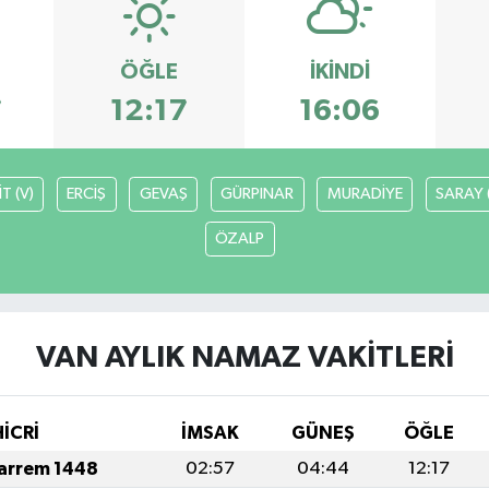
ÖĞLE
İKINDI
7
12:17
16:06
T (V)
ERCİŞ
GEVAŞ
GÜRPINAR
MURADİYE
SARAY 
ÖZALP
VAN AYLIK NAMAZ VAKITLERI
HİCRİ
İMSAK
GÜNEŞ
ÖĞLE
arrem 1448
02:57
04:44
12:17