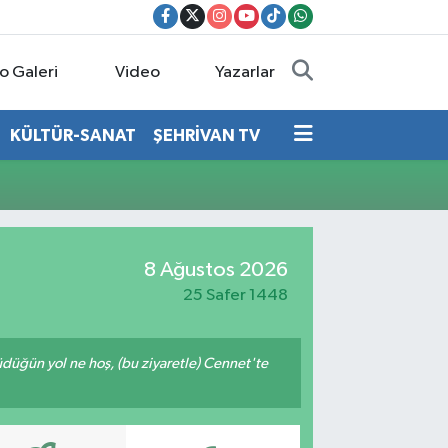
o Galeri
Video
Yazarlar
KÜLTÜR-SANAT
ŞEHRİVAN TV
8 Ağustos 2026
25 Safer 1448
rüdüğün yol ne hoş, (bu ziyaretle) Cennet'te