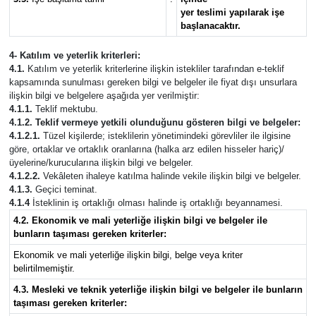
yer teslimi yapılarak işe
başlanacaktır.
4- Katılım ve yeterlik kriterleri:
4.1.
Katılım ve yeterlik kriterlerine ilişkin istekliler tarafından e-teklif
kapsamında sunulması gereken bilgi ve belgeler ile fiyat dışı unsurlara
ilişkin bilgi ve belgelere aşağıda yer verilmiştir:
4.1.1.
Teklif mektubu.
4.1.2. Teklif vermeye yetkili olunduğunu gösteren bilgi ve belgeler:
4.1.2.1.
Tüzel kişilerde; isteklilerin yönetimindeki görevliler ile ilgisine
göre, ortaklar ve ortaklık oranlarına (halka arz edilen hisseler hariç)/
üyelerine/kurucularına ilişkin bilgi ve belgeler.
4.1.2.2.
Vekâleten ihaleye katılma halinde vekile ilişkin bilgi ve belgeler.
4.1.3.
Geçici teminat.
4.1.4
İsteklinin iş ortaklığı olması halinde iş ortaklığı beyannamesi.
4.2. Ekonomik ve mali yeterliğe ilişkin bilgi ve belgeler ile
bunların taşıması gereken kriterler:
Ekonomik ve mali yeterliğe ilişkin bilgi, belge veya kriter
belirtilmemiştir.
4.3. Mesleki ve teknik yeterliğe ilişkin bilgi ve belgeler ile bunların
taşıması gereken kriterler: