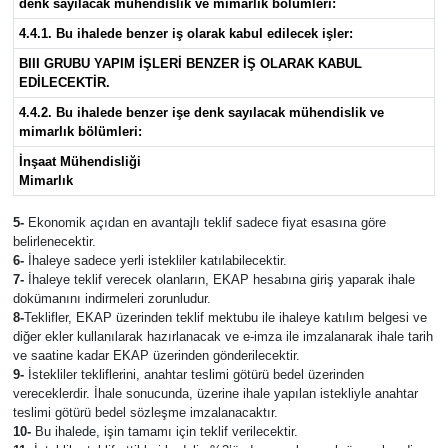
denk sayılacak mühendislik ve mimarlık bölümleri:
4.4.1. Bu ihalede benzer iş olarak kabul edilecek işler:
BIII GRUBU YAPIM İŞLERİ BENZER İŞ OLARAK KABUL
EDİLECEKTİR.
4.4.2. Bu ihalede benzer işe denk sayılacak mühendislik ve
mimarlık bölümleri:
İnşaat Mühendisliği
Mimarlık
5-
Ekonomik açıdan en avantajlı teklif sadece fiyat esasına göre
belirlenecektir.
6-
İhaleye sadece yerli istekliler katılabilecektir.
7-
İhaleye teklif verecek olanların, EKAP hesabına giriş yaparak ihale
dokümanını indirmeleri zorunludur.
8-
Teklifler, EKAP üzerinden teklif mektubu ile ihaleye katılım belgesi ve
diğer ekler kullanılarak hazırlanacak ve e-imza ile imzalanarak ihale tarih
ve saatine kadar EKAP üzerinden gönderilecektir.
9-
İstekliler tekliflerini, anahtar teslimi götürü bedel üzerinden
vereceklerdir. İhale sonucunda, üzerine ihale yapılan istekliyle anahtar
teslimi götürü bedel sözleşme imzalanacaktır.
10-
Bu ihalede, işin tamamı için teklif verilecektir.