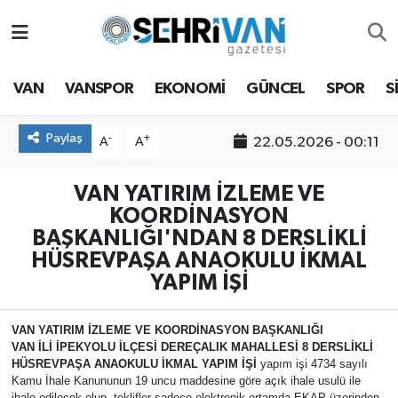
Van Nöbetçi Eczaneler
VAN
VANSPOR
EKONOMİ
GÜNCEL
SPOR
S
Van Hava Durumu
Paylaş
-
+
22.05.2026 - 00:11
A
A
VAN Namaz Vakitleri
VAN YATIRIM İZLEME VE
Van Trafik Yoğunluk Haritası
KOORDİNASYON
BAŞKANLIĞI'NDAN 8 DERSLİKLİ
Süper Lig Puan Durumu ve Fikstür
HÜSREVPAŞA ANAOKULU İKMAL
YAPIM İŞİ
Tüm Manşetler
VAN YATIRIM İZLEME VE KOORDİNASYON BAŞKANLIĞI
Son Dakika Haberleri
VAN İLİ İPEKYOLU İLÇESİ DEREÇALIK MAHALLESİ 8 DERSLİKLİ
HÜSREVPAŞA ANAOKULU İKMAL YAPIM İŞİ
yapım işi 4734 sayılı
Kamu İhale Kanununun 19 uncu maddesine göre açık ihale usulü ile
Haber Arşivi
ihale edilecek olup, teklifler sadece elektronik ortamda EKAP üzerinden