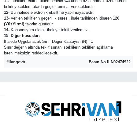
11-
İstekliler teklif ettikleri bedelin %3’ünden az olmamak üzere kendi
belirleyecekleri tutarda geçici teminat vereceklerdir.
12-
Bu ihalede elektronik eksiltme yapılmayacaktır.
13-
Verilen tekliflerin geçerlilik süresi, ihale tarihinden itibaren
120
(YüzYirmi)
takvim günüdür.
14-
Konsorsiyum olarak ihaleye teklif verilemez.
15- Diğer hususlar:
İhalede Uygulanacak Sınır Değer Katsayısı (N) :
1
Sınır değerin altında teklif sunan isteklilerin teklifleri açıklama
istenilmeksizin reddedilecektir.
#ilangovtr
Basın No ILN02474922