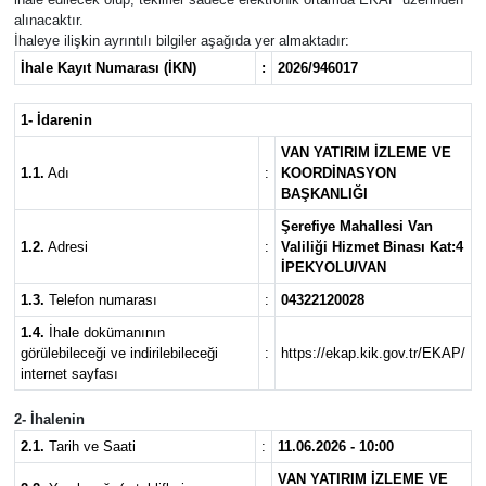
alınacaktır.
İhaleye ilişkin ayrıntılı bilgiler aşağıda yer almaktadır:
İhale Kayıt Numarası (İKN)
:
2026/946017
1- İdarenin
VAN YATIRIM İZLEME VE
1.1.
Adı
:
KOORDİNASYON
BAŞKANLIĞI
Şerefiye Mahallesi Van
1.2.
Adresi
:
Valiliği Hizmet Binası Kat:4
İPEKYOLU/VAN
1.3.
Telefon numarası
:
04322120028
1.4.
İhale dokümanının
görülebileceği ve indirilebileceği
:
https://ekap.kik.gov.tr/EKAP/
internet sayfası
2- İhalenin
2.1.
Tarih ve Saati
:
11.06.2026 - 10:00
VAN YATIRIM İZLEME VE