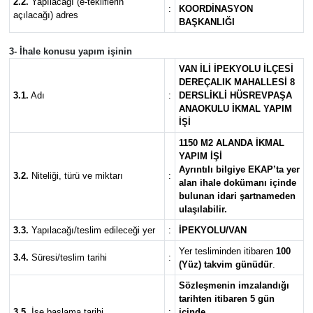
2.2.
Yapılacağı (e-tekliflerin
:
KOORDİNASYON
açılacağı) adres
BAŞKANLIĞI
3- İhale konusu yapım işinin
VAN İLİ İPEKYOLU İLÇESİ
DEREÇALIK MAHALLESİ 8
3.1.
Adı
:
DERSLİKLİ HÜSREVPAŞA
ANAOKULU İKMAL YAPIM
İŞİ
1150 M2 ALANDA İKMAL
YAPIM İŞİ
Ayrıntılı bilgiye EKAP’ta yer
3.2.
Niteliği, türü ve miktarı
:
alan ihale dokümanı içinde
bulunan idari şartnameden
ulaşılabilir.
3.3.
Yapılacağı/teslim edileceği yer
:
İPEKYOLU/VAN
Yer tesliminden itibaren
100
3.4.
Süresi/teslim tarihi
:
(Yüz) takvim günüdür
.
Sözleşmenin imzalandığı
tarihten itibaren 5 gün
3.5.
İşe başlama tarihi
:
içinde