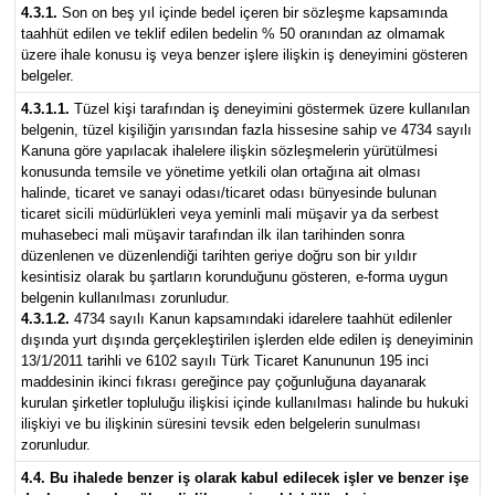
4.3.1.
Son on beş yıl içinde bedel içeren bir sözleşme kapsamında
taahhüt edilen ve teklif edilen bedelin % 50 oranından az olmamak
üzere ihale konusu iş veya benzer işlere ilişkin iş deneyimini gösteren
belgeler.
4.3.1.1.
Tüzel kişi tarafından iş deneyimini göstermek üzere kullanılan
belgenin, tüzel kişiliğin yarısından fazla hissesine sahip ve 4734 sayılı
Kanuna göre yapılacak ihalelere ilişkin sözleşmelerin yürütülmesi
konusunda temsile ve yönetime yetkili olan ortağına ait olması
halinde, ticaret ve sanayi odası/ticaret odası bünyesinde bulunan
ticaret sicili müdürlükleri veya yeminli mali müşavir ya da serbest
muhasebeci mali müşavir tarafından ilk ilan tarihinden sonra
düzenlenen ve düzenlendiği tarihten geriye doğru son bir yıldır
kesintisiz olarak bu şartların korunduğunu gösteren, e-forma uygun
belgenin kullanılması zorunludur.
4.3.1.2.
4734 sayılı Kanun kapsamındaki idarelere taahhüt edilenler
dışında yurt dışında gerçekleştirilen işlerden elde edilen iş deneyiminin
13/1/2011 tarihli ve 6102 sayılı Türk Ticaret Kanununun 195 inci
maddesinin ikinci fıkrası gereğince pay çoğunluğuna dayanarak
kurulan şirketler topluluğu ilişkisi içinde kullanılması halinde bu hukuki
ilişkiyi ve bu ilişkinin süresini tevsik eden belgelerin sunulması
zorunludur.
4.4. Bu ihalede benzer iş olarak kabul edilecek işler ve benzer işe