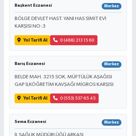
Başkent Eczanesi
Merkez
BÖLGE DEVLET HAST. YANI HAS SİMİT EVİ
KARŞISI NO :3
Yol Tarifi Al
0 (488) 213 15 60
Barış Eczanesi
Merkez
BELDE MAH. 3215 SOK. MÜFTÜLÜK AŞAĞISI
GAP İLKÖĞRETİM KAVŞAĞI MİGROS KARŞISI
Yol Tarifi Al
0 (553) 537 65 45
Sema Eczanesi
Merkez
İL SAĞLIK MÜDÜRLÜĞÜ ARKASI