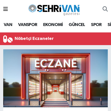
Van Nöbetçi Eczaneler
VAN
VANSPOR
EKONOMİ
GÜNCEL
SPOR
S
Van Hava Durumu
Nöbetçi Eczaneler
VAN Namaz Vakitleri
Van Trafik Yoğunluk Haritası
Süper Lig Puan Durumu ve Fikstür
Tüm Manşetler
Son Dakika Haberleri
Haber Arşivi