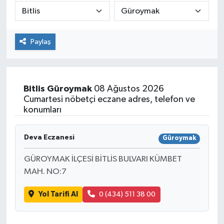
Paylaş
Bitlis
Güroymak
08 Ağustos 2026
Cumartesi nöbetçi eczane adres, telefon ve
konumları
Deva Eczanesi
Güroymak
GÜROYMAK İLÇESİ BİTLİS BULVARI KÜMBET
MAH. NO:7
Yol Tarifi Al
0 (434) 511 38 00