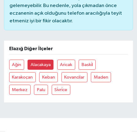
gelemeyebilir. Bu nedenle, yola çıkmadan önce
eczanenin açık olduğunu telefon aracılığıyla teyit
etmeniz iyi bir fikir olacaktır.
Elazığ Diğer İlçeler
Ağin
Alacakaya
Aricak
Baski̇l
Karakoçan
Keban
Kovancilar
Maden
Merkez
Palu
Si̇vri̇ce