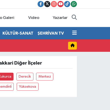
o Galeri
Video
Yazarlar
KÜLTÜR-SANAT
ŞEHRİVAN TV
akkari Diğer İlçeler
Çukurca
Dereci̇k
Merkez
emdi̇nli̇
Yüksekova