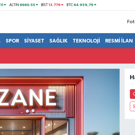
11
6660.55
13.779
64.959,79
ALTIN
BİST
BTC
Fot
L
SPOR
SİYASET
SAĞLIK
TEKNOLOJİ
RESMİ İLAN
H
Ş