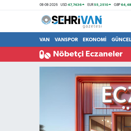
47,7436
55,2510
64,48
08-08-2026
USD
EUR
GBP
Van Nöbetçi Eczaneler
Van Hava Durumu
VAN
VANSPOR
EKONOMİ
GÜNCE
VAN Namaz Vakitleri
Nöbetçi Eczaneler
Van Trafik Yoğunluk Haritası
Süper Lig Puan Durumu ve Fikstür
Tüm Manşetler
Son Dakika Haberleri
Haber Arşivi