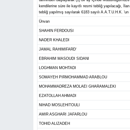
kendilerine süre ile kayıtlı resmi tebliğ yapılacağı, İ
tebliğ yapılmış sayılarak 6183 sayılı A.A.T.U.H.K. 'un 
Ünvan
SHAHIN FERDOUSI
NADER KHALEDI
JAMAL RAHIMIFARD‘
EBRAHIM MASOUDI SIDANI
LOGHMAN MOHTADI
SOMAYEH PIRMOHAMMAD ARABLOU
MOHAMMADREZA MOLAEI GHARAMALEKI
EZATOLLAH AHMADI
NIHAD MOSLEHITOULI
AMIR ASGHARI JAFARLOU
TOHID ALIZADEH