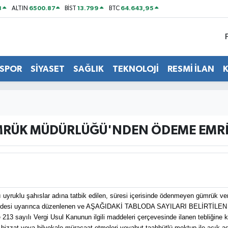
8
6500.87
13.799
64.643,95
ALTIN
BİST
BTC
SPOR
SİYASET
SAĞLIK
TEKNOLOJİ
RESMİ İLAN
RÜK MÜDÜRLÜĞÜ'NDEN ÖDEME EMRİ 
uyruklu şahıslar adına tatbik edilen, süresi içerisinde ödenmeyen gümrük ver
 maddesi uyarınca düzenlenen ve AŞAĞIDAKİ TABLODA SAYILARI BELİRTİLEN
3 sayılı Vergi Usul Kanunun ilgili maddeleri çerçevesinde ilanen tebliğine kara
bizzat veya bilvekale müracaat etmeleri veyahut taahhütlü mektup ile açık adr