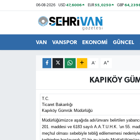
47,6006
55,0250
64,239
06-08-2026
USD
EUR
GBP
Van Nöbetçi Eczaneler
Van Hava Durumu
VAN
VANSPOR
EKONOMİ
GÜNCEL
VAN Namaz Vakitleri
-
+
A
A
Van Trafik Yoğunluk Haritası
KAPIKÖY GÜM
Süper Lig Puan Durumu ve Fikstür
T.C.
Tüm Manşetler
Ticaret Bakanlığı
Kapıköy Gümrük Müdürlüğü
Son Dakika Haberleri
Müdürlüğümüzce aşağıda adı/ünvanı belirtilen yabancı 
201. maddesi ve 6183 sayılı A.A.T.U.H.K. 'un 55.
meçhul olması sebebiyle tebliğ edilememesi nedeniyle 21
Haber Arşivi
tarihinden başlayarak (1) bir ay içinde Müdürlüğümüze 