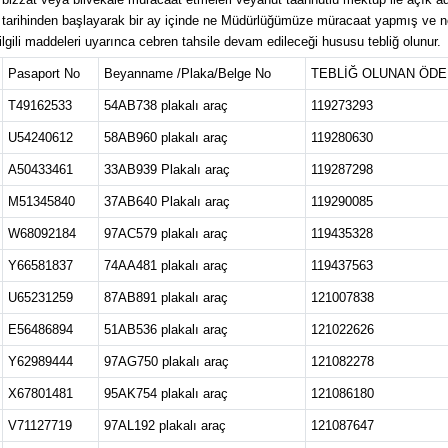
lan tarihinden başlayarak bir ay içinde ne Müdürlüğümüze müracaat yapmış ve ne
ilgili maddeleri uyarınca cebren tahsile devam edileceği hususu tebliğ olunur.
Pasaport No
Beyanname /Plaka/Belge No
TEBLİĞ OLUNAN ÖDE
T49162533
54AB738 plakalı araç
119273293
U54240612
58AB960 plakalı araç
119280630
A50433461
33AB939 Plakalı araç
119287298
M51345840
37AB640 Plakalı araç
119290085
W68092184
97AC579 plakalı araç
119435328
Y66581837
74AA481 plakalı araç
119437563
U65231259
87AB891 plakalı araç
121007838
E56486894
51AB536 plakalı araç
121022626
Y62989444
97AG750 plakalı araç
121082278
X67801481
95AK754 plakalı araç
121086180
V71127719
97AL192 plakalı araç
121087647