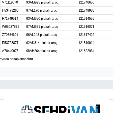
V71119870
93AM925 plakalı araç
121748656
H53473260
97AL170 plakalı araç
121749983
F71749514
93AM880 plakalı araç
121814558
W68027878
97AM851 plakalı araç
121816071
Z70384601
96AL243 plakalı araç
121817422
R53728871
92AK814 plakalı araç
121819914
A70440975
98AH264 plakalı araç
121822934
ayrıca hesaplanacaktır.