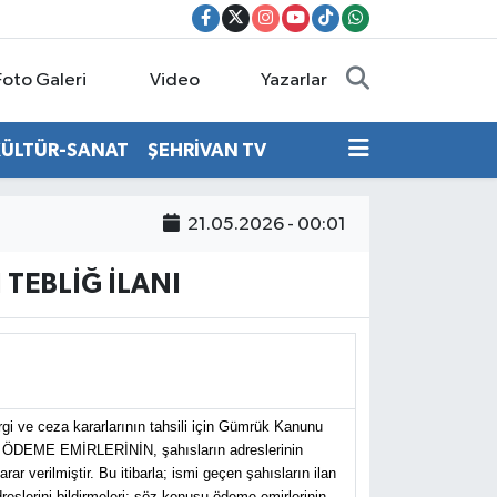
Foto Galeri
Video
Yazarlar
KÜLTÜR-SANAT
ŞEHRİVAN TV
21.05.2026 - 00:01
TEBLİĞ İLANI
gi ve ceza kararlarının tahsili için Gümrük Kanunu
 ÖDEME EMİRLERİNİN, şahısların adreslerinin
r verilmiştir. Bu itibarla; ismi geçen şahısların ilan
eslerini bildirmeleri; söz konusu ödeme emirlerinin