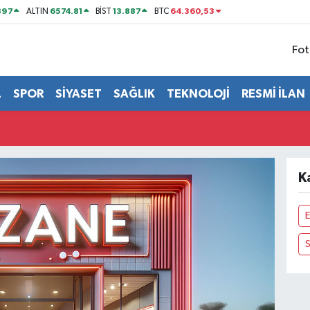
897
6574.81
13.887
64.360,53
ALTIN
BİST
BTC
Fot
L
SPOR
SİYASET
SAĞLIK
TEKNOLOJİ
RESMİ İLAN
K
E