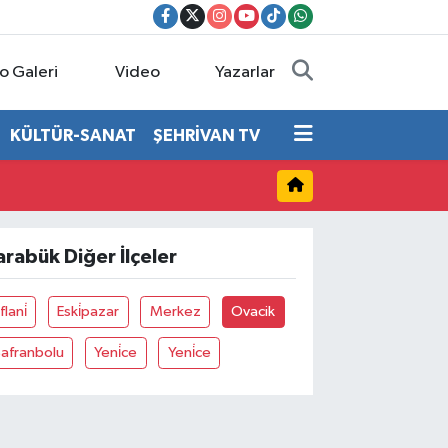
o Galeri
Video
Yazarlar
KÜLTÜR-SANAT
ŞEHRİVAN TV
arabük Diğer İlçeler
flani̇
Eski̇pazar
Merkez
Ovacik
Safranbolu
Yeni̇ce
Yeni̇ce