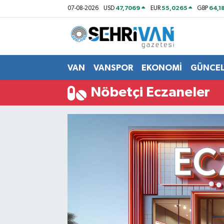
47,7069
55,0265
64,1
07-08-2026
USD
EUR
GBP
Van Nöbetçi Eczaneler
Van Hava Durumu
VAN
VANSPOR
EKONOMİ
GÜNCE
VAN Namaz Vakitleri
Nöbetçi Eczaneler
Van Trafik Yoğunluk Haritası
Süper Lig Puan Durumu ve Fikstür
Tüm Manşetler
Son Dakika Haberleri
Haber Arşivi