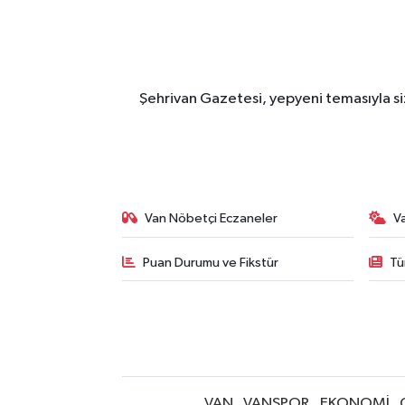
Şehrivan Gazetesi, yepyeni temasıyla siz
Van Nöbetçi Eczaneler
V
Puan Durumu ve Fikstür
Tü
VAN
VANSPOR
EKONOMİ