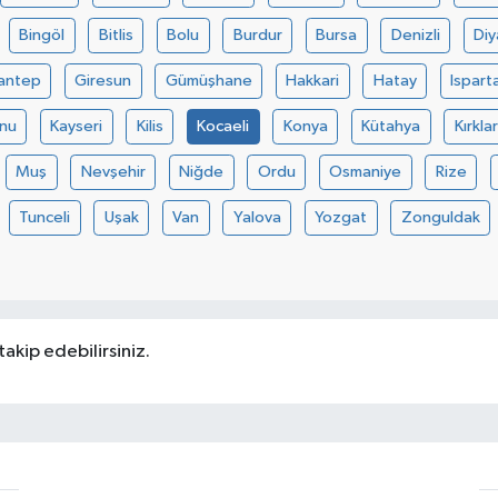
Bingöl
Bitlis
Bolu
Burdur
Bursa
Denizli
Diy
antep
Giresun
Gümüşhane
Hakkari
Hatay
Ispart
nu
Kayseri
Kilis
Kocaeli
Konya
Kütahya
Kırklar
Muş
Nevşehir
Niğde
Ordu
Osmaniye
Rize
Tunceli
Uşak
Van
Yalova
Yozgat
Zonguldak
takip edebilirsiniz.