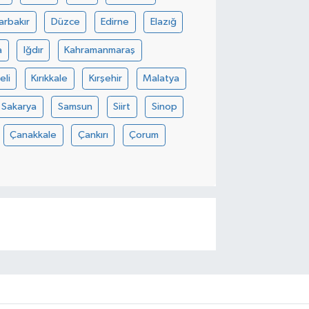
arbakır
Düzce
Edirne
Elazığ
a
Iğdır
Kahramanmaraş
eli
Kırıkkale
Kırşehir
Malatya
Sakarya
Samsun
Siirt
Sinop
Çanakkale
Çankırı
Çorum