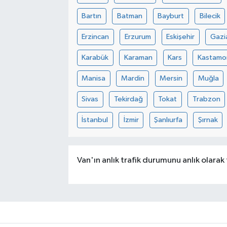
Bartın
Batman
Bayburt
Bilecik
Erzincan
Erzurum
Eskişehir
Gazi
Karabük
Karaman
Kars
Kastamo
Manisa
Mardin
Mersin
Muğla
Sivas
Tekirdağ
Tokat
Trabzon
İstanbul
İzmir
Şanlıurfa
Şırnak
Van'ın anlık trafik durumunu anlık olarak 