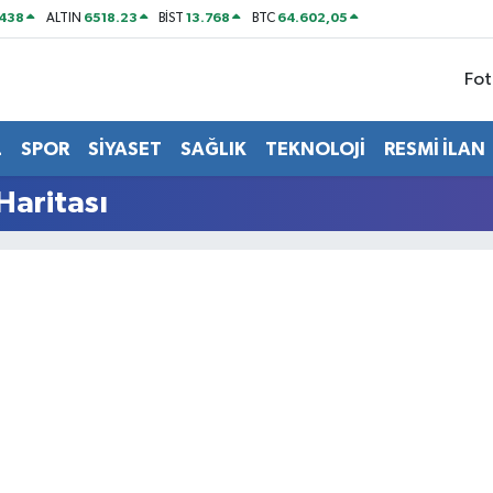
438
6518.23
13.768
64.602,05
ALTIN
BİST
BTC
Fot
L
SPOR
SİYASET
SAĞLIK
TEKNOLOJİ
RESMİ İLAN
Haritası