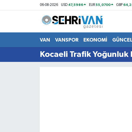
47,5986
55,0700
64,2
06-08-2026
USD
EUR
GBP
Van Nöbetçi Eczaneler
Van Hava Durumu
VAN
VANSPOR
EKONOMİ
GÜNCE
VAN Namaz Vakitleri
Kocaeli Trafik Yoğunluk 
Van Trafik Yoğunluk Haritası
Süper Lig Puan Durumu ve Fikstür
Tüm Manşetler
Son Dakika Haberleri
Haber Arşivi