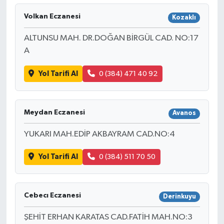
Volkan Eczanesi
Kozaklı
ALTUNSU MAH. DR.DOĞAN BİRGÜL CAD. NO:17
A
Yol Tarifi Al
0 (384) 471 40 92
Meydan Eczanesi
Avanos
YUKARI MAH.EDİP AKBAYRAM CAD.NO:4
Yol Tarifi Al
0 (384) 511 70 50
Cebecı Eczanesi
Derinkuyu
ŞEHİT ERHAN KARATAS CAD.FATİH MAH.NO:3