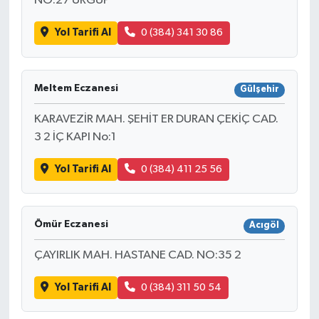
NO:27 ÜRGÜP
Yol Tarifi Al
0 (384) 341 30 86
Meltem Eczanesi
Gülşehir
KARAVEZİR MAH. ŞEHİT ER DURAN ÇEKİÇ CAD.
3 2 İÇ KAPI No:1
Yol Tarifi Al
0 (384) 411 25 56
Ömür Eczanesi
Acıgöl
ÇAYIRLIK MAH. HASTANE CAD. NO:35 2
Yol Tarifi Al
0 (384) 311 50 54