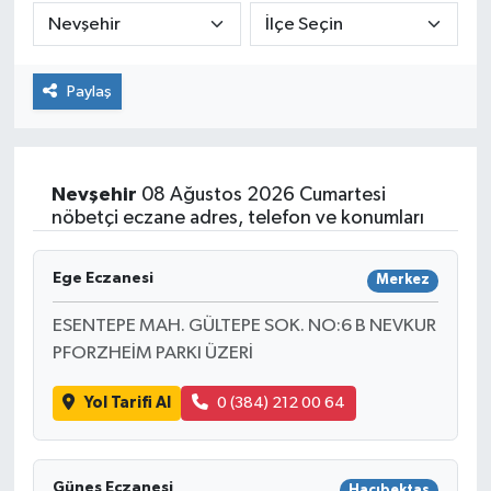
Paylaş
Nevşehir
08 Ağustos 2026 Cumartesi
nöbetçi eczane adres, telefon ve konumları
Ege Eczanesi
Merkez
ESENTEPE MAH. GÜLTEPE SOK. NO:6 B NEVKUR
PFORZHEİM PARKI ÜZERİ
Yol Tarifi Al
0 (384) 212 00 64
Günes Eczanesi
Hacıbektaş