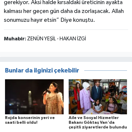
gerekiyor. Aksi halde kırsaldaki üreticinin ayakta
kalması her geçen gün daha da zorlaşacak. Allah
sonumuzu hayır etsin” Diye konuştu.
Muhabir:
ZENÜN YEŞİL - HAKAN İZGİ
Bunlar da ilginizi çekebilir
Rojda konserinin yeri ve
Aile ve Sosyal Hizmetler
saati belli oldu!
Bakanı Göktaş Van'da
çeşitli ziyaretlerde bulundu