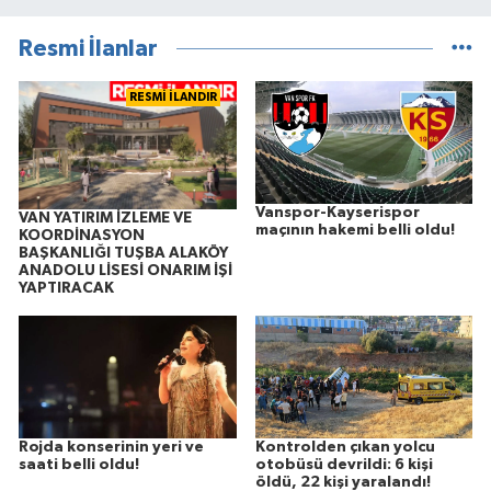
Resmi İlanlar
RESMİ İLANDIR
Vanspor-Kayserispor
VAN YATIRIM İZLEME VE
maçının hakemi belli oldu!
KOORDİNASYON
BAŞKANLIĞI TUŞBA ALAKÖY
ANADOLU LİSESİ ONARIM İŞİ
YAPTIRACAK
Rojda konserinin yeri ve
Kontrolden çıkan yolcu
saati belli oldu!
otobüsü devrildi: 6 kişi
öldü, 22 kişi yaralandı!