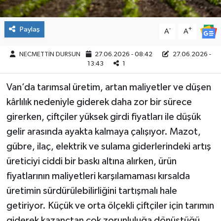
Paylaş
-
+
A
A
NECMETTİN DURSUN
27.06.2026 - 08:42
27.06.2026 -
13:43
1
Van’da tarımsal üretim, artan maliyetler ve düşen
kârlılık nedeniyle giderek daha zor bir sürece
girerken, çiftçiler yüksek girdi fiyatları ile düşük
gelir arasında ayakta kalmaya çalışıyor. Mazot,
gübre, ilaç, elektrik ve sulama giderlerindeki artış
üreticiyi ciddi bir baskı altına alırken, ürün
fiyatlarının maliyetleri karşılamaması kırsalda
üretimin sürdürülebilirliğini tartışmalı hale
getiriyor. Küçük ve orta ölçekli çiftçiler için tarımın
giderek kazançtan çok zorunluluğa dönüştüğü