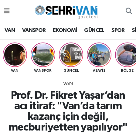
Van Nöbetçi Eczaneler
VAN
VANSPOR
EKONOMİ
GÜNCEL
SPOR
S
Van Hava Durumu
VAN Namaz Vakitleri
Van Trafik Yoğunluk Haritası
VAN
VANSPOR
GÜNCEL
ASAYİŞ
BÖLGE
VAN
Süper Lig Puan Durumu ve Fikstür
Prof. Dr. Fikret Yaşar’dan
Tüm Manşetler
acı itiraf: "Van’da tarım
kazanç için değil,
Son Dakika Haberleri
mecburiyetten yapılıyor"
Haber Arşivi