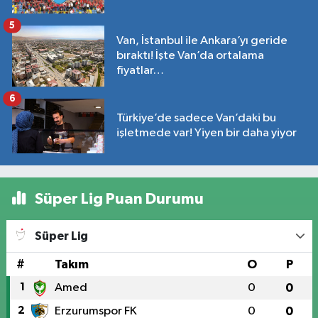
5
Van, İstanbul ile Ankara’yı geride
bıraktı! İşte Van’da ortalama
fiyatlar…
6
Türkiye’de sadece Van’daki bu
işletmede var! Yiyen bir daha yiyor
Süper Lig Puan Durumu
Süper Lig
#
Takım
O
P
1
Amed
0
0
2
Erzurumspor FK
0
0