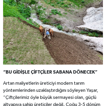
“BU GİDİŞLE ÇİFTÇİLER SABANA DÖNECEK”
Artan maliyetlerin üreticiyi modern tarım
yöntemlerinden uzaklaştırdığını söyleyen Yaşar,
“Çiftçilerimiz öyle büyük sermayesi olan, güçlü
altyapıya sahip üreticiler değil. Çoğu 3-5 dönüm