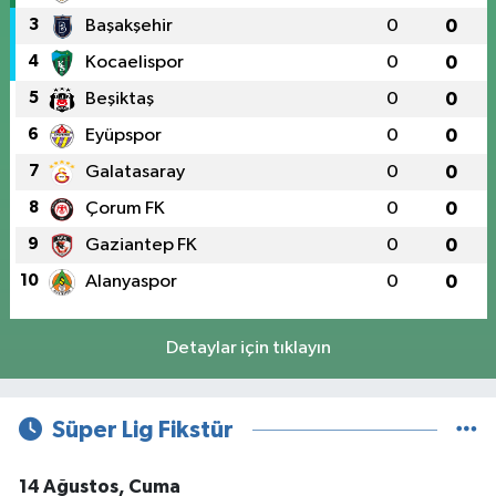
3
Başakşehir
0
0
4
Kocaelispor
0
0
5
Beşiktaş
0
0
6
Eyüpspor
0
0
7
Galatasaray
0
0
8
Çorum FK
0
0
9
Gaziantep FK
0
0
10
Alanyaspor
0
0
Detaylar için tıklayın
Süper Lig Fikstür
14 Ağustos, Cuma