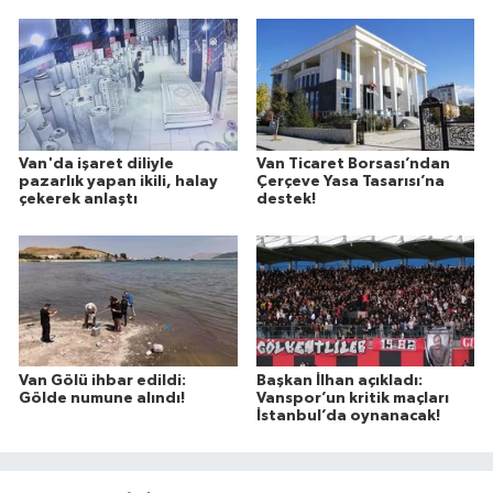
Van'da işaret diliyle
Van Ticaret Borsası’ndan
pazarlık yapan ikili, halay
Çerçeve Yasa Tasarısı’na
çekerek anlaştı
destek!
Van Gölü ihbar edildi:
Başkan İlhan açıkladı:
Gölde numune alındı!
Vanspor’un kritik maçları
İstanbul’da oynanacak!