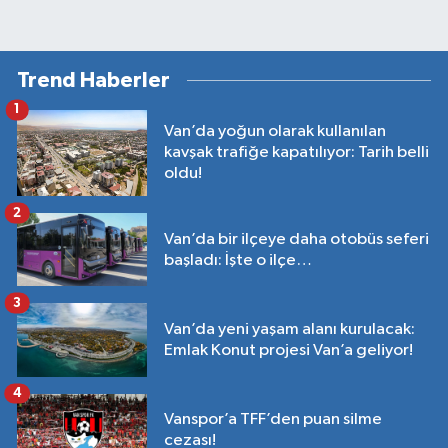
Trend Haberler
1
Van’da yoğun olarak kullanılan
kavşak trafiğe kapatılıyor: Tarih belli
oldu!
2
Van’da bir ilçeye daha otobüs seferi
başladı: İşte o ilçe…
3
Van’da yeni yaşam alanı kurulacak:
Emlak Konut projesi Van’a geliyor!
4
Vanspor’a TFF’den puan silme
cezası!