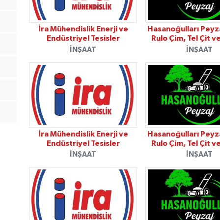
İra Mühendislik Enerji ve
Hasanoğulları Peyza
Endüstriyel Tesisler
Rulo Çim, Tel Çit v
İNŞAAT
İNŞAAT
İra Mühendislik Enerji ve
Hasanoğulları Peyza
Endüstriyel Tesisler
Rulo Çim, Tel Çit v
İNŞAAT
İNŞAAT