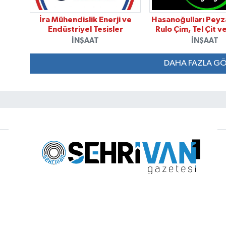
İra Mühendislik Enerji ve
Hasanoğulları Peyza
Endüstriyel Tesisler
Rulo Çim, Tel Çit v
İNŞAAT
İNŞAAT
DAHA FAZLA G