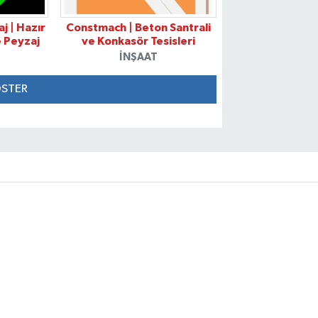
j | Hazır
Constmach | Beton Santrali
e Peyzaj
ve Konkasör Tesisleri
İNŞAAT
ÖSTER