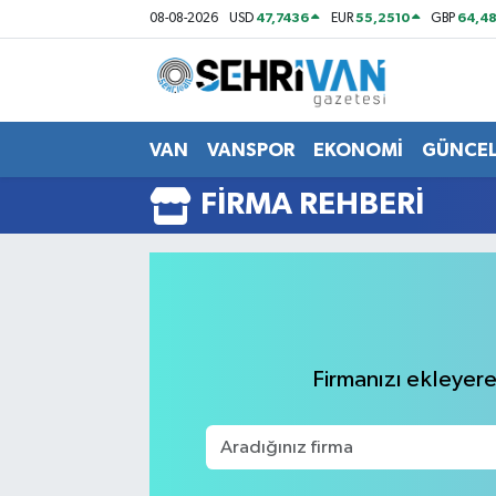
47,7436
55,2510
64,48
08-08-2026
USD
EUR
GBP
Van Nöbetçi Eczaneler
Van Hava Durumu
VAN
VANSPOR
EKONOMİ
GÜNCE
VAN Namaz Vakitleri
FIRMA REHBERI
Van Trafik Yoğunluk Haritası
Süper Lig Puan Durumu ve Fikstür
Tüm Manşetler
Firmanızı ekleyerek
Son Dakika Haberleri
Haber Arşivi