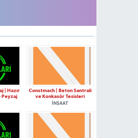
j | Hazır
Constmach | Beton Santrali
e Peyzaj
ve Konkasör Tesisleri
İNŞAAT