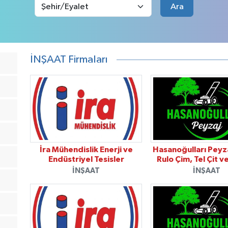
Ara
İNŞAAT Firmaları
İra Mühendislik Enerji ve
Hasanoğulları Peyza
Endüstriyel Tesisler
Rulo Çim, Tel Çit v
İNŞAAT
İNŞAAT