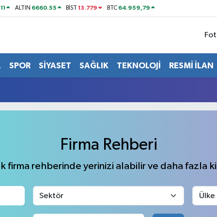
11
6660.55
13.779
64.959,79
ALTIN
BİST
BTC
Fot
L
SPOR
SİYASET
SAĞLIK
TEKNOLOJİ
RESMİ İLAN
Firma Rehberi
 firma rehberinde yerinizi alabilir ve daha fazla kiş