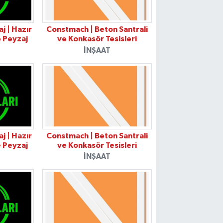
j | Hazır
Constmach | Beton Santrali
e Peyzaj
ve Konkasör Tesisleri
İNŞAAT
j | Hazır
Constmach | Beton Santrali
e Peyzaj
ve Konkasör Tesisleri
İNŞAAT