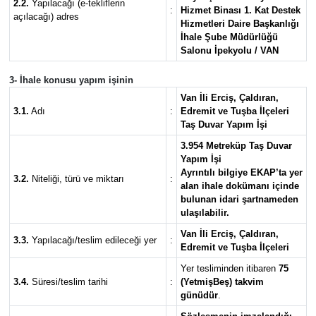
2.2.
Yapılacağı (e-tekliflerin
:
Hizmet Binası 1. Kat Destek
açılacağı) adres
Hizmetleri Daire Başkanlığı
İhale Şube Müdürlüğü
Salonu İpekyolu / VAN
3- İhale konusu yapım işinin
Van İli Erciş, Çaldıran,
3.1.
Adı
:
Edremit ve Tuşba İlçeleri
Taş Duvar Yapım İşi
3.954 Metreküp Taş Duvar
Yapım İşi
Ayrıntılı bilgiye EKAP’ta yer
3.2.
Niteliği, türü ve miktarı
:
alan ihale dokümanı içinde
bulunan idari şartnameden
ulaşılabilir.
Van İli Erciş, Çaldıran,
3.3.
Yapılacağı/teslim edileceği yer
:
Edremit ve Tuşba İlçeleri
Yer tesliminden itibaren
75
3.4.
Süresi/teslim tarihi
:
(YetmişBeş) takvim
günüdür
.