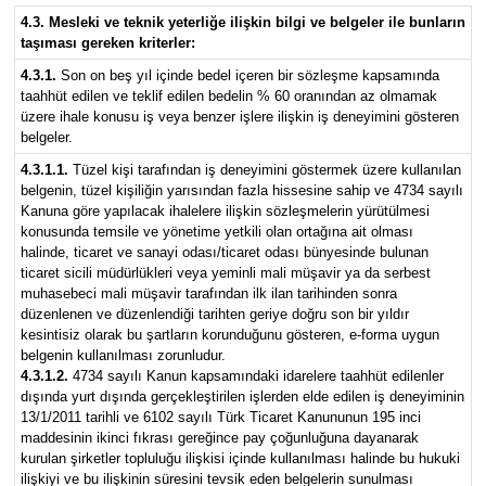
4.3. Mesleki ve teknik yeterliğe ilişkin bilgi ve belgeler ile bunların
taşıması gereken kriterler:
4.3.1.
Son on beş yıl içinde bedel içeren bir sözleşme kapsamında
taahhüt edilen ve teklif edilen bedelin % 60 oranından az olmamak
üzere ihale konusu iş veya benzer işlere ilişkin iş deneyimini gösteren
belgeler.
4.3.1.1.
Tüzel kişi tarafından iş deneyimini göstermek üzere kullanılan
belgenin, tüzel kişiliğin yarısından fazla hissesine sahip ve 4734 sayılı
Kanuna göre yapılacak ihalelere ilişkin sözleşmelerin yürütülmesi
konusunda temsile ve yönetime yetkili olan ortağına ait olması
halinde, ticaret ve sanayi odası/ticaret odası bünyesinde bulunan
ticaret sicili müdürlükleri veya yeminli mali müşavir ya da serbest
muhasebeci mali müşavir tarafından ilk ilan tarihinden sonra
düzenlenen ve düzenlendiği tarihten geriye doğru son bir yıldır
kesintisiz olarak bu şartların korunduğunu gösteren, e-forma uygun
belgenin kullanılması zorunludur.
4.3.1.2.
4734 sayılı Kanun kapsamındaki idarelere taahhüt edilenler
dışında yurt dışında gerçekleştirilen işlerden elde edilen iş deneyiminin
13/1/2011 tarihli ve 6102 sayılı Türk Ticaret Kanununun 195 inci
maddesinin ikinci fıkrası gereğince pay çoğunluğuna dayanarak
kurulan şirketler topluluğu ilişkisi içinde kullanılması halinde bu hukuki
ilişkiyi ve bu ilişkinin süresini tevsik eden belgelerin sunulması