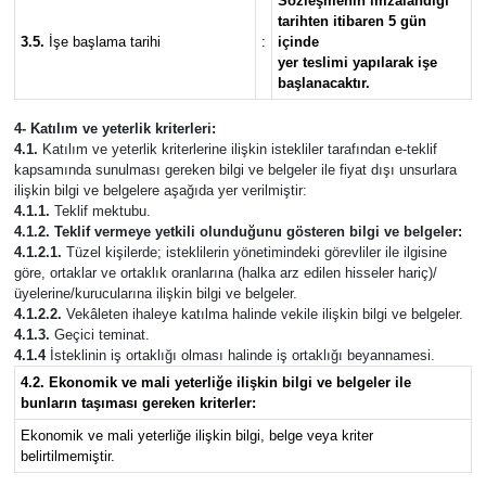
Sözleşmenin imzalandığı
tarihten itibaren 5 gün
3.5.
İşe başlama tarihi
:
içinde
yer teslimi yapılarak işe
başlanacaktır.
4- Katılım ve yeterlik kriterleri:
4.1.
Katılım ve yeterlik kriterlerine ilişkin istekliler tarafından e-teklif
kapsamında sunulması gereken bilgi ve belgeler ile fiyat dışı unsurlara
ilişkin bilgi ve belgelere aşağıda yer verilmiştir:
4.1.1.
Teklif mektubu.
4.1.2. Teklif vermeye yetkili olunduğunu gösteren bilgi ve belgeler:
4.1.2.1.
Tüzel kişilerde; isteklilerin yönetimindeki görevliler ile ilgisine
göre, ortaklar ve ortaklık oranlarına (halka arz edilen hisseler hariç)/
üyelerine/kurucularına ilişkin bilgi ve belgeler.
4.1.2.2.
Vekâleten ihaleye katılma halinde vekile ilişkin bilgi ve belgeler.
4.1.3.
Geçici teminat.
4.1.4
İsteklinin iş ortaklığı olması halinde iş ortaklığı beyannamesi.
4.2. Ekonomik ve mali yeterliğe ilişkin bilgi ve belgeler ile
bunların taşıması gereken kriterler:
Ekonomik ve mali yeterliğe ilişkin bilgi, belge veya kriter
belirtilmemiştir.