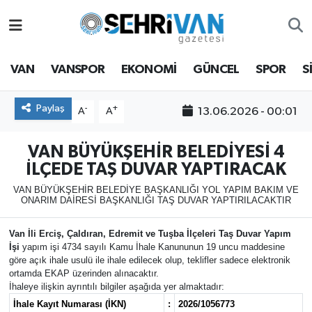
Van Nöbetçi Eczaneler
VAN
VANSPOR
EKONOMİ
GÜNCEL
SPOR
S
Van Hava Durumu
Paylaş
-
+
13.06.2026 - 00:01
A
A
VAN Namaz Vakitleri
VAN BÜYÜKŞEHİR BELEDİYESİ 4
Van Trafik Yoğunluk Haritası
İLÇEDE TAŞ DUVAR YAPTIRACAK
VAN BÜYÜKŞEHİR BELEDİYE BAŞKANLIĞI YOL YAPIM BAKIM VE
Süper Lig Puan Durumu ve Fikstür
ONARIM DAİRESİ BAŞKANLIĞI TAŞ DUVAR YAPTIRILACAKTIR
Tüm Manşetler
Van İli Erciş, Çaldıran, Edremit ve Tuşba İlçeleri Taş Duvar Yapım
İşi
yapım işi 4734 sayılı Kamu İhale Kanununun 19 uncu maddesine
göre açık ihale usulü ile ihale edilecek olup, teklifler sadece elektronik
Son Dakika Haberleri
ortamda EKAP üzerinden alınacaktır.
İhaleye ilişkin ayrıntılı bilgiler aşağıda yer almaktadır:
Haber Arşivi
İhale Kayıt Numarası (İKN)
:
2026/1056773