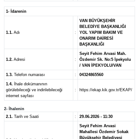
1- İdarenin
VAN BÜYÜKŞEHİR
BELEDİYE BAŞKANLIĞI
1.1.
Adı
:
YOL YAPIM BAKIM VE
ONARIM DAİRESİ
BAŞKANLIĞI
Seyit Fehim Arvasi Mah.
1.2.
Adresi
:
Özdemir Sk. No:5 İpekyolu
/ VAN İPEKYOLU/VAN
1.3.
Telefon numarası
:
04324865560
1.4.
İhale dokümanının
görülebileceği ve indirilebileceği
:
https://ekap.kik.gov.tr/EKAP/
internet sayfası
2- İhalenin
2.1.
Tarih ve Saati
:
29.06.2026 - 11:30
Seyit Fehim Arvasi
Mahallesi Özdemir Sokak
Büyükşehir Belediyesi