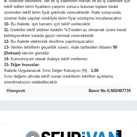
9-
İstekliler tekliflerini, her bir iş kaleminin miktarı ile bu iş kalemleri için
teklif edilen birim fiyatların çarpımı sonucu bulunan toplam bedel
üzerinden teklif birim fiyat şeklinde vereceklerdir. İhale sonucunda,
üzerine ihale yapılan istekliyle birim fiyat sözleşme imzalanacaktır.
10-
Bu ihalede, işin tamamı için teklif verilecektir.
11-
İstekliler teklif ettikleri bedelin %3’ünden az olmamak üzere kendi
belirleyecekleri tutarda geçici teminat vereceklerdir.
12-
Bu ihalede elektronik eksiltme yapılmayacaktır.
13-
Verilen tekliflerin geçerlilik süresi, ihale tarihinden itibaren
90
(Doksan)
takvim günüdür.
14-
Konsorsiyum olarak ihaleye teklif verilemez.
15- Diğer hususlar:
İhalede Uygulanacak Sınır Değer Katsayısı (N) :
1,00
Sınır değerin altında teklif sunan isteklilerin teklifleri açıklama
istenilmeksizin reddedilecektir.
#ilangovtr
Basın No ILN02487734