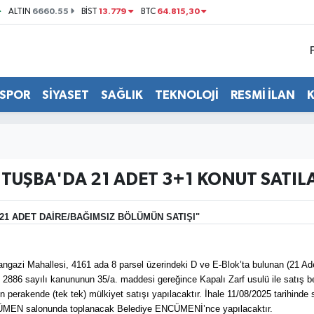
6660.55
13.779
64.815,30
ALTIN
BİST
BTC
SPOR
SİYASET
SAĞLIK
TEKNOLOJİ
RESMİ İLAN
 TUŞBA'DA 21 ADET 3+1 KONUT SATIL
1 ADET DAİRE/BAĞIMSIZ BÖLÜMÜN SATIŞI"
angazi Mahallesi, 4161 ada 8 parsel üzerindeki D ve E-Blok’ta bulunan (21 Ad
2886 sayılı kanununun 35/a. maddesi gereğince Kapalı Zarf usulü ile satış bed
şin perakende (tek tek) mülkiyet satışı yapılacaktır. İhale 11/08/2025 tarihin
ÜMEN salonunda toplanacak Belediye ENCÜMENİ’nce yapılacaktır.