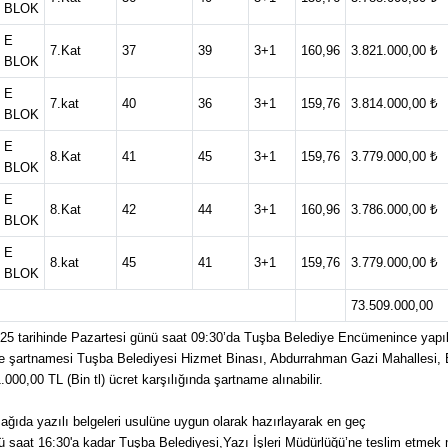
BLOK
E
7.Kat
37
39
3+1
160,96
3.821.000,00 ₺
BLOK
E
7.kat
40
36
3+1
159,76
3.814.000,00 ₺
BLOK
E
8.Kat
41
45
3+1
159,76
3.779.000,00 ₺
BLOK
E
8.Kat
42
44
3+1
160,96
3.786.000,00 ₺
BLOK
E
8.kat
45
41
3+1
159,76
3.779.000,00 ₺
BLOK
73.509.000,00
5 tarihinde Pazartesi günü saat 09:30’da Tuşba Belediye Encümenince yapıl
ihale şartnamesi Tuşba Belediyesi Hizmet Binası, Abdurrahman Gazi Mahallesi,
0,00 TL (Bin tl) ücret karşılığında şartname alınabilir.
 aşağıda yazılı belgeleri usulüne uygun olarak hazırlayarak en geç
ü saat 16:30'a kadar Tuşba Belediyesi,Yazı İşleri Müdürlüğü’ne teslim etmek m