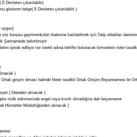
 E-Devleten çıkarılabilir)
u gösteren belge( E-Devleten çıkarılabilir )
e uygun)
er söz konusu gayrimenkulün ihalesine katılabilmek için Talip oldukları daireni
k Şartnamede belirtilmiştir
eten iştirak ediliyor ise istekli adına teklifte bulunacak kimselerin noter tasdik
)
lınacak )
Ortak girişim olması halinde Noter tasdikli Ortak Girişim Beyannamesi ile Ort
eyan ( İdareden alınacak )
 göre mülk edinmesinde engel veya kısıtlı olmadığına dair beyanname
ali Hizmetler Müdürlüğünden alınacak )
namesi