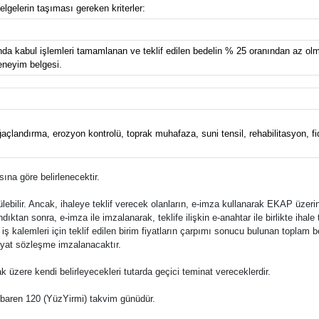
elgelerin taşıması gereken kriterler:
da kabul işlemleri tamamlanan ve teklif edilen bedelin % 25 oranından az olm
eneyim belgesi.
çlandırma, erozyon kontrolü, toprak muhafaza, suni tensil, rehabilitasyon, fid
ına göre belirlenecektir.
bilir. Ancak, ihaleye teklif verecek olanların, e-imza kullanarak EKAP üzerin
ıktan sonra, e-imza ile imzalanarak, teklife ilişkin e-anahtar ile birlikte ihal
 bu iş kalemleri için teklif edilen birim fiyatların çarpımı sonucu bulunan toplam b
 fiyat sözleşme imzalanacaktır.
ak üzere kendi belirleyecekleri tutarda geçici teminat vereceklerdir.
n itibaren 120 (YüzYirmi) takvim günüdür.