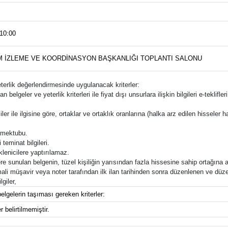
 10:00
IM İZLEME VE KOORDİNASYON BAŞKANLIĞI TOPLANTI SALONU
yeterlik değerlendirmesinde uygulanacak kriterler:
an belgeler ve yeterlik kriterleri ile fiyat dışı unsurlara ilişkin bilgileri e-tek
ler ile ilgisine göre, ortaklar ve ortaklık oranlarına (halka arz edilen hisseler ha
f mektubu.
teminat bilgileri.
lenicilere yaptırılamaz.
e sunulan belgenin, tüzel kişiliğin yarısından fazla hissesine sahip ortağına a
 müşavir veya noter tarafından ilk ilan tarihinden sonra düzenlenen ve düzenle
giler,
elgelerin taşıması gereken kriterler:
 belirtilmemiştir.