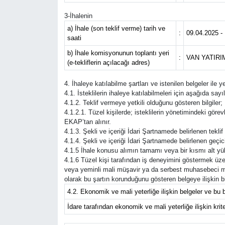
3-İhalenin
a) İhale (son teklif verme) tarih ve
:
09.04.2025 -
saati
b) İhale komisyonunun toplantı yeri
:
VAN YATIR
(e-tekliflerin açılacağı adres)
4. İhaleye katılabilme şartları ve istenilen belgeler ile 
4.1. İsteklilerin ihaleye katılabilmeleri için aşağıda sayıl
4.1.2. Teklif vermeye yetkili olduğunu gösteren bilgiler;
4.1.2.1. Tüzel kişilerde; isteklilerin yönetimindeki görevli
EKAP’tan alınır.
4.1.3. Şekli ve içeriği İdari Şartnamede belirlenen tekli
4.1.4. Şekli ve içeriği İdari Şartnamede belirlenen geçici 
4.1.5 İhale konusu alımın tamamı veya bir kısmı alt yük
4.1.6 Tüzel kişi tarafından iş deneyimini göstermek üzer
veya yeminli mali müşavir ya da serbest muhasebeci mali
olarak bu şartın korunduğunu gösteren belgeye ilişkin bil
4.2. Ekonomik ve mali yeterliğe ilişkin belgeler ve bu b
İdare tarafından ekonomik ve mali yeterliğe ilişkin kriter