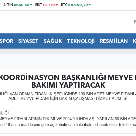
6660.55
13.779
64.959,79
ALTIN
BİST
BTC
SPOR
SİYASET
SAĞLIK
TEKNOLOJİ
RESMİ İLAN
E KOORDİNASYON BAŞKANLIĞI MEYVE F
BAKIMI YAPTIRACAK
ĞI VAN ORMAN FİDANLIK ŞEFLİĞİNDE 100 BİN ADET MEYVE FİDANLARIN
ADET MEYVE FİDANI İÇİN BAKIM ÇALIŞMASI HİZMET ALIM İŞİ
LIĞI
EYVE FİDANLARININ DİKİMİ VE 2024 YILINDA AŞI YAPILAN 60 BİN AD
 19 uncu maddesine göre açık ihale usulü ile ihale edilecek olup, teklifler 