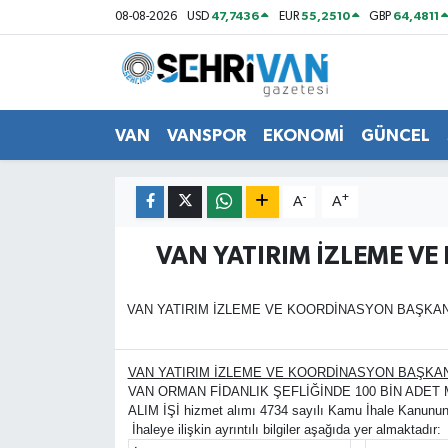
47,7436
55,2510
64,4811
08-08-2026
USD
EUR
GBP
Van Nöbetçi Eczaneler
Van Hava Durumu
VAN
VANSPOR
EKONOMİ
GÜNCEL
VAN Namaz Vakitleri
-
+
A
A
Van Trafik Yoğunluk Haritası
VAN YATIRIM İZLEME V
Süper Lig Puan Durumu ve Fikstür
VAN YATIRIM İZLEME VE KOORDİNASYON BAŞKANLI
Tüm Manşetler
VAN YATIRIM İZLEME VE KOORDİNASYON BAŞKAN
Son Dakika Haberleri
VAN ORMAN FİDANLIK ŞEFLİĞİNDE 100 BİN ADET M
ALIM İŞİ hizmet alımı 4734 sayılı Kamu İhale Kanununun
İhaleye ilişkin ayrıntılı bilgiler aşağıda yer almaktadır:
Haber Arşivi