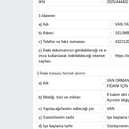
İKN
:
2025/444402
1-İdarenin
a) Adı
:
VAN YA
b) Adresi
:
SELİMB
c) Telefon ve faks numarası
:
4322120
ç) İhale dokümanının görülebileceği ve e-
imza kullanılarak indirilebileceği internet
:
https://
sayfası
2-İhale konusu hizmet alımın
VAN ORMAN 
a) Adı
:
FİDANI İÇİN
8 kalem ekli 
b) Niteliği, türü ve miktarı
:
Ayrıntılı bil
c) Yapılacağı/teslim edileceği yer
:
VAN
ç) Süresi/teslim tarihi
:
İşe başlama t
d) İşe başlama tarihi
:
Sözleşmenin i