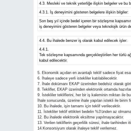
4.3. Mesleki ve teknik yeterliğe ilişkin belgeler ve bu b
4.3.1. İş deneyimini gösteren belgelere ilişkin bilgiler:
Son beş yıl içinde bedel içeren bir sözleşme kapsamın
iş deneyimini gösteren belgeler veya teknolojik ürün d
4.4. Bu ihalede benzer iş olarak kabul edilecek işler:
4.4.1.
Tek sözleşme kapsamında gerçekleştirilen her türlü ağa
kabul edilecektir.
5. Ekonomik açıdan en avantajlı teklif sadece fiyat esas
6. İhaleye sadece yerli istekliler katılabilecektir.
7. İhale dokümanı EKAP üzerinden bedelsiz olarak görüle
8. Teklifler, EKAP üzerinden elektronik ortamda hazırland
9. İstekliler tekliflerini, her bir iş kaleminin miktarı ile
İhale sonucunda, üzerine ihale yapılan istekli ile birim
10. Bu ihalede, işin tamamı için teklif verilecektir.
11. İstekliler teklif ettikleri bedelin %3’ünden az olmam
12. Bu ihalede elektronik eksiltme yapılmayacaktır.
13. Verilen tekliflerin geçerlilik süresi, ihale tarihinde
14.Konsorsiyum olarak ihaleye teklif verilemez.