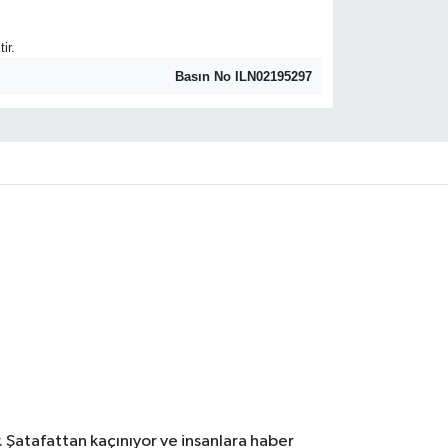
ir.
Basın No ILN02195297
. Şatafattan kaçınıyor ve insanlara haber