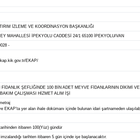
TIRIM İZLEME VE KOORDİNASYON BAŞKANLIĞI
EY MAHALLESİ İPEKYOLU CADDESİ 24/1 65100 İPEKYOLU/VAN
028 -
ekap.kik.gov.tr/EKAP/
FİDANLIK ŞEFLİĞİNDE 100 BİN ADET MEYVE FİDANLARININ DİKİMİ VE 
 BAKIM ÇALIŞMASI HİZMET ALIM İŞİ
metraj
giye EKAP’ta yer alan ihale dokümanı içinde bulunan idari şartnameden ulaşılabil
arihinden itibaren 100(Yüz) gündür
mzalandığı tarihten itibaren 5 gün içinde işe başlanacaktır.