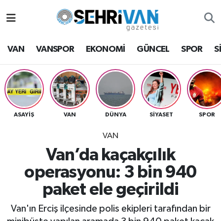
Van Nöbetçi Eczaneler
VAN
VANSPOR
EKONOMİ
GÜNCEL
SPOR
S
Van Hava Durumu
VAN Namaz Vakitleri
Van Trafik Yoğunluk Haritası
ASAYİŞ
VAN
DÜNYA
SİYASET
SPOR
VAN
Süper Lig Puan Durumu ve Fikstür
Van’da kaçakçılık
Tüm Manşetler
operasyonu: 3 bin 940
paket ele geçirildi
Son Dakika Haberleri
Van'ın Erciş ilçesinde polis ekipleri tarafından bir
Haber Arşivi