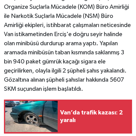
Organize Suçlarla Mücadele (KOM) Büro Amirliği
ile Narkotik Suçlarla Mücadele (NSM) Büro
Amirliği ekipleri, istihbarat çalışmaları neticesinde
Van istikametinden Erciş'e doğru seyir halinde
olan minibüsü durdurup arama yaptı. Yapılan
aramada minibüsün taban kısmında saklanmış 3
bin 940 paket gümrük kaçağı sigara ele
geçirilirken, olayla ilgili 2 şüpheli şahıs yakalandı.
Gözaltına alınan şüpheli şahıslar hakkında 5607
SKM suçundan işlem başlatıldı.
Van’da trafik kazası: 2
yaralı