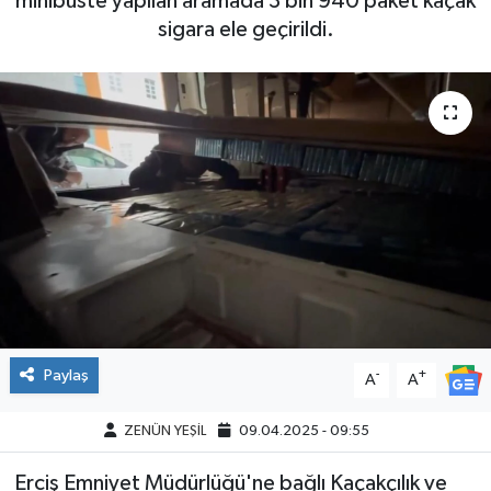
minibüste yapılan aramada 3 bin 940 paket kaçak
sigara ele geçirildi.
Paylaş
-
+
A
A
ZENÜN YEŞİL
09.04.2025 - 09:55
Erciş Emniyet Müdürlüğü'ne bağlı Kaçakçılık ve