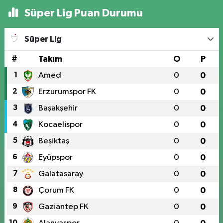
Süper Lig Puan Durumu
Süper Lig
#
Takım
O
P
1
Amed
0
0
2
Erzurumspor FK
0
0
3
Başakşehir
0
0
4
Kocaelispor
0
0
5
Beşiktaş
0
0
6
Eyüpspor
0
0
7
Galatasaray
0
0
8
Çorum FK
0
0
9
Gaziantep FK
0
0
10