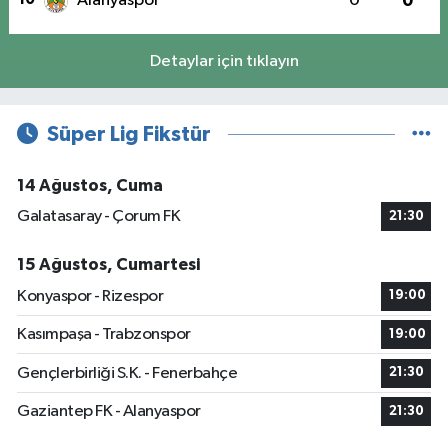
Alanyaspor
0
0
Detaylar için tıklayın
Süper Lig Fikstür
14 Ağustos, Cuma
Galatasaray - Çorum FK
21:30
15 Ağustos, Cumartesi
Konyaspor - Rizespor
19:00
Kasımpaşa - Trabzonspor
19:00
Gençlerbirliği S.K. - Fenerbahçe
21:30
Gaziantep FK - Alanyaspor
21:30