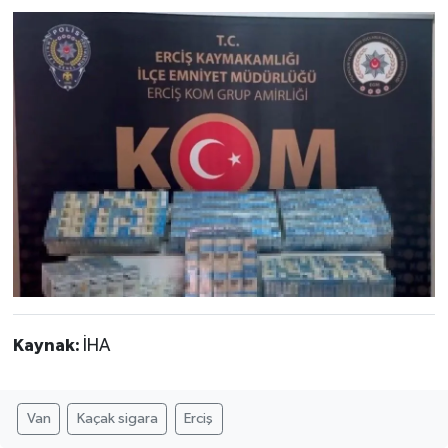
Kaynak:
İHA
Van
Kaçak sigara
Erciş