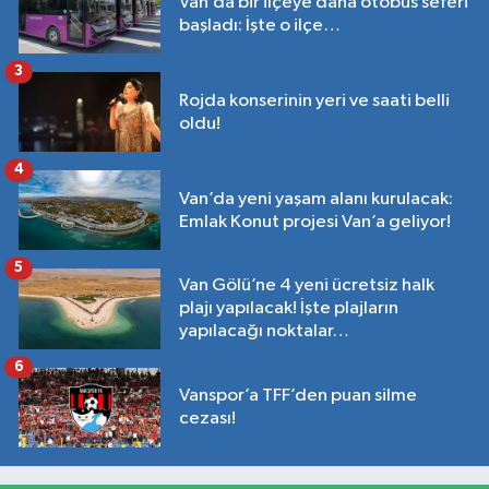
Van’da bir ilçeye daha otobüs seferi
başladı: İşte o ilçe…
3
Rojda konserinin yeri ve saati belli
oldu!
4
Van’da yeni yaşam alanı kurulacak:
Emlak Konut projesi Van’a geliyor!
5
Van Gölü’ne 4 yeni ücretsiz halk
plajı yapılacak! İşte plajların
yapılacağı noktalar…
6
Vanspor’a TFF’den puan silme
cezası!