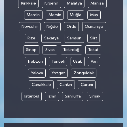
Kırıkkale
Kırşehir
Malatya
Manisa
Mardin
Mersin
Muğla
Muş
Nevşehir
Niğde
Ordu
Osmaniye
Rize
Sakarya
Samsun
Siirt
Sinop
Sivas
Tekirdağ
Tokat
Trabzon
Tunceli
Uşak
Van
Yalova
Yozgat
Zonguldak
Çanakkale
Çankırı
Çorum
İstanbul
İzmir
Şanlıurfa
Şırnak