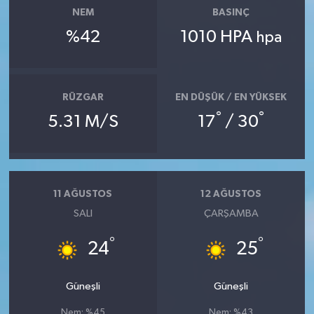
NEM
BASINÇ
%42
1010 HPA
hpa
RÜZGAR
EN DÜŞÜK / EN YÜKSEK
°
°
5.31 M/S
17
/ 30
11 AĞUSTOS
12 AĞUSTOS
SALI
ÇARŞAMBA
°
°
24
25
Güneşli
Güneşli
Nem: %45
Nem: %43