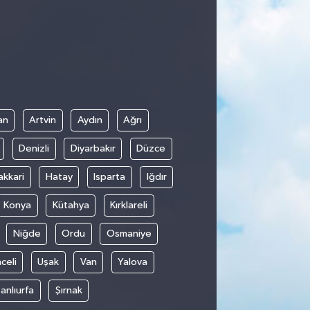
an
Artvin
Aydın
Ağrı
Denizli
Diyarbakır
Düzce
akkari
Hatay
Isparta
Iğdır
Konya
Kütahya
Kırklareli
Niğde
Ordu
Osmaniye
celi
Uşak
Van
Yalova
anlıurfa
Şırnak