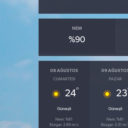
NEM
%90
08 AĞUSTOS
09 AĞUSTO
CUMARTESI
PAZAR
°
24
23
Güneşli
Güneşli
Nem: %81
Nem: %81
Rüzgar: 2.89 m/s
Rüzgar: 3.31 m/