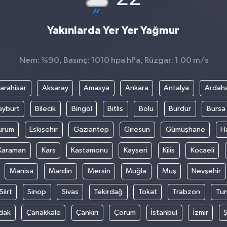
Yakınlarda Yer Yer Yağmur
Nem: %90, Basınç: 1010 hpa hPa, Rüzgar: 1.00 m/s
arahisar
Aksaray
Amasya
Ankara
Antalya
Ardah
ayburt
Bilecik
Bingöl
Bitlis
Bolu
Burdur
Bursa
urum
Eskişehir
Gaziantep
Giresun
Gümüşhane
H
Karaman
Kars
Kastamonu
Kayseri
Kilis
Kocaeli
Manisa
Mardin
Mersin
Muğla
Muş
Nevşehir
Siirt
Sinop
Sivas
Tekirdağ
Tokat
Trabzon
Tun
dak
Çanakkale
Çankırı
Çorum
İstanbul
İzmir
Ş