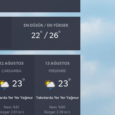
EN DÜŞÜK / EN YÜKSEK
°
°
22
/ 26
12 AĞUSTOS
13 AĞUSTOS
ÇARŞAMBA
PERŞEMBE
°
°
23
23
larda Yer Yer Yağmur
Yakınlarda Yer Yer Yağmur
Nem: %81
Nem: %80
Rüzgar: 2.61 m/s
Rüzgar: 2.39 m/s