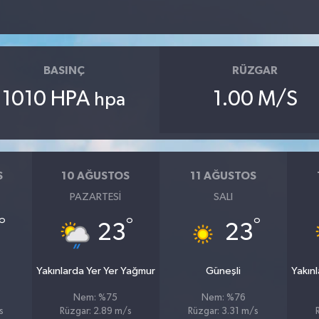
BASINÇ
RÜZGAR
1010 HPA
1.00 M/S
hpa
S
10 AĞUSTOS
11 AĞUSTOS
PAZARTESI
SALI
°
°
°
23
23
Yakınlarda Yer Yer Yağmur
Güneşli
Yakın
Nem: %75
Nem: %76
s
Rüzgar: 2.89 m/s
Rüzgar: 3.31 m/s