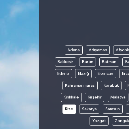
Adana
Adıyaman
Afyonk
Balıkesir
Bartın
Batman
B
Edirne
Elazığ
Erzincan
Erz
Kahramanmaraş
Karabük
Kırıkkale
Kırşehir
Malatya
Rize
Sakarya
Samsun
Yozgat
Zongul