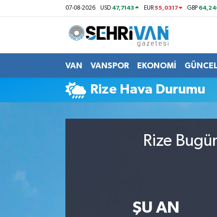
47,7143
55,0317
64,24
07-08-2026
USD
EUR
GBP
Van Nöbetçi Eczaneler
Van Hava Durumu
VAN
VANSPOR
EKONOMİ
GÜNCE
VAN Namaz Vakitleri
Rize Hava Durumu
Van Trafik Yoğunluk Haritası
Süper Lig Puan Durumu ve Fikstür
Rize Bugün
Tüm Manşetler
Son Dakika Haberleri
ŞU AN
Haber Arşivi