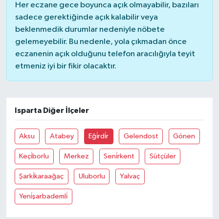
Her eczane gece boyunca açık olmayabilir, bazıları
sadece gerektiğinde açık kalabilir veya
beklenmedik durumlar nedeniyle nöbete
gelemeyebilir. Bu nedenle, yola çıkmadan önce
eczanenin açık olduğunu telefon aracılığıyla teyit
etmeniz iyi bir fikir olacaktır.
Isparta Diğer İlçeler
Aksu
Atabey
Eği̇rdi̇r
Gelendost
Gönen
Keçi̇borlu
Merkez
Seni̇rkent
Sütçüler
Şarki̇karaağaç
Uluborlu
Yalvaç
Yeni̇şarbademli̇