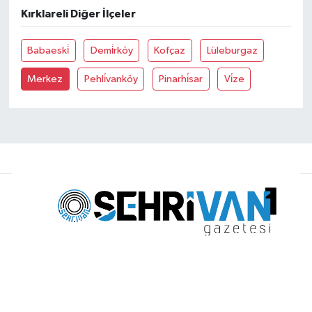
Kırklareli Diğer İlçeler
Babaeski̇
Demi̇rköy
Kofçaz
Lüleburgaz
Merkez
Pehli̇vanköy
Pinarhi̇sar
Vi̇ze