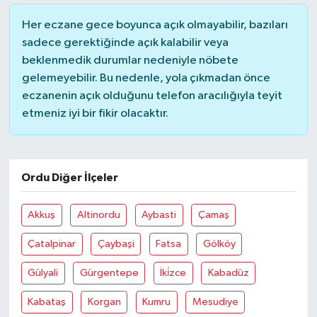
Her eczane gece boyunca açık olmayabilir, bazıları
sadece gerektiğinde açık kalabilir veya
beklenmedik durumlar nedeniyle nöbete
gelemeyebilir. Bu nedenle, yola çıkmadan önce
eczanenin açık olduğunu telefon aracılığıyla teyit
etmeniz iyi bir fikir olacaktır.
Ordu Diğer İlçeler
Akkuş
Altinordu
Aybasti
Çamaş
Çatalpinar
Çaybaşi
Fatsa
Gölköy
Gülyali
Gürgentepe
İki̇zce
Kabadüz
Kabataş
Korgan
Kumru
Mesudiye