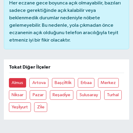
Her eczane gece boyunca açık olmayabilir, bazıları
sadece gerektiğinde açık kalabilir veya
beklenmedik durumlar nedeniyle nöbete
gelemeyebilir. Bu nedenle, yola çıkmadan önce
eczanenin açık olduğunu telefon aracılığıyla teyit
etmeniz iyi bir fikir olacaktır.
Tokat Diğer İlçeler
Almus
Artova
Başçi̇ftli̇k
Erbaa
Merkez
Ni̇ksar
Pazar
Reşadi̇ye
Sulusaray
Turhal
Yeşi̇lyurt
Zi̇le