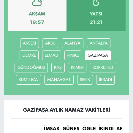
AKŞAM
YATSI
19:57
21:21
AKSEKİ
AKSU
ALANYA
ANTALYA
DEMRE
ELMALI
FİNİKE
GAZİPAŞA
GÜNDOĞMUŞ
KAŞ
KEMER
KORKUTELİ
KUMLUCA
MANAVGAT
SERİK
İBRADI
GAZİPAŞA AYLIK NAMAZ VAKITLERI
İMSAK
GÜNEŞ
ÖĞLE
İKINDI
AKŞA