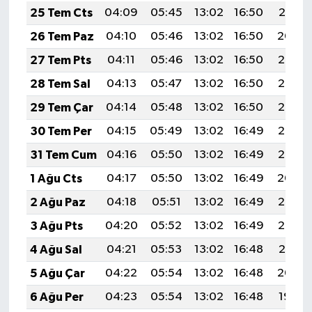
25 Tem Cts
04:09
05:45
13:02
16:50
20:10
26 Tem Paz
04:10
05:46
13:02
16:50
20:09
27 Tem Pts
04:11
05:46
13:02
16:50
20:08
28 Tem Sal
04:13
05:47
13:02
16:50
20:07
29 Tem Çar
04:14
05:48
13:02
16:50
20:07
30 Tem Per
04:15
05:49
13:02
16:49
20:06
31 Tem Cum
04:16
05:50
13:02
16:49
20:05
1 Ağu Cts
04:17
05:50
13:02
16:49
20:04
2 Ağu Paz
04:18
05:51
13:02
16:49
20:03
3 Ağu Pts
04:20
05:52
13:02
16:49
20:02
4 Ağu Sal
04:21
05:53
13:02
16:48
20:01
5 Ağu Çar
04:22
05:54
13:02
16:48
20:00
6 Ağu Per
04:23
05:54
13:02
16:48
19:59