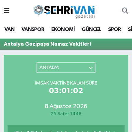
Van Nöbetçi Eczaneler
VAN
VANSPOR
EKONOMİ
GÜNCEL
SPOR
S
Van Hava Durumu
Antalya Gazi̇paşa Namaz Vakitleri
VAN Namaz Vakitleri
Van Trafik Yoğunluk Haritası
ANTALYA
Süper Lig Puan Durumu ve Fikstür
İMSAK VAKTİNE KALAN SÜRE
03:01:02
Tüm Manşetler
8 Ağustos 2026
Son Dakika Haberleri
25 Safer 1448
Haber Arşivi