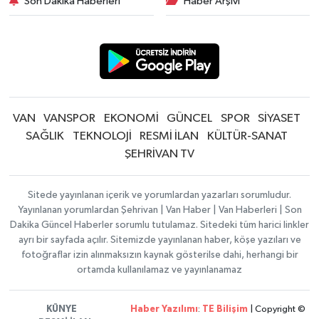
Son Dakika Haberleri
Haber Arşivi
VAN
VANSPOR
EKONOMİ
GÜNCEL
SPOR
SİYASET
SAĞLIK
TEKNOLOJİ
RESMİ İLAN
KÜLTÜR-SANAT
ŞEHRİVAN TV
Sitede yayınlanan içerik ve yorumlardan yazarları sorumludur.
Yayınlanan yorumlardan Şehrivan | Van Haber | Van Haberleri | Son
Dakika Güncel Haberler sorumlu tutulamaz. Sitedeki tüm harici linkler
ayrı bir sayfada açılır. Sitemizde yayınlanan haber, köşe yazıları ve
fotoğraflar izin alınmaksızın kaynak gösterilse dahi, herhangi bir
ortamda kullanılamaz ve yayınlanamaz
KÜNYE
Haber Yazılımı
:
TE Bilişim
| Copyright ©