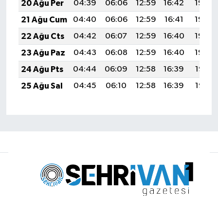
20 Ağu Per
04:39
06:06
12:59
16:42
19:43
21 Ağu Cum
04:40
06:06
12:59
16:41
19:42
22 Ağu Cts
04:42
06:07
12:59
16:40
19:40
23 Ağu Paz
04:43
06:08
12:59
16:40
19:39
24 Ağu Pts
04:44
06:09
12:58
16:39
19:38
25 Ağu Sal
04:45
06:10
12:58
16:39
19:37