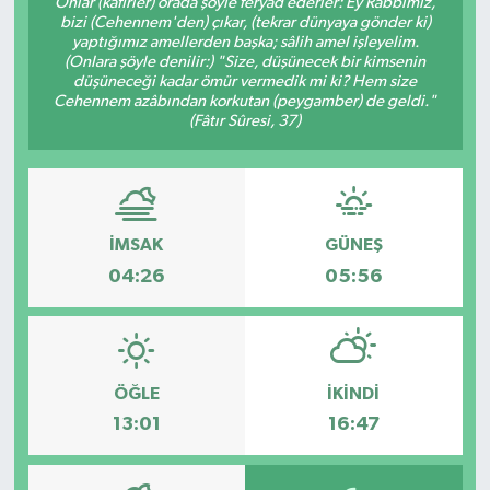
Onlar (kâfirler) orada şöyle feryad ederler: Ey Rabbimiz,
bizi (Cehennem'den) çıkar, (tekrar dünyaya gönder ki)
yaptığımız amellerden başka; sâlih amel işleyelim.
(Onlara şöyle denilir:) "Size, düşünecek bir kimsenin
düşüneceği kadar ömür vermedik mi ki? Hem size
Cehennem azâbından korkutan (peygamber) de geldi."
(Fâtır Sûresi, 37)
İMSAK
GÜNEŞ
04:26
05:56
ÖĞLE
İKINDI
13:01
16:47