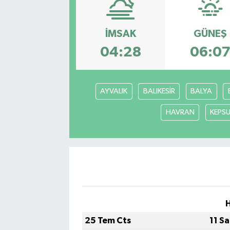
İMSAK
GÜNEŞ
04:28
06:0
AYVALIK
BALIKESİR
BALYA
HAVRAN
KEPS
25 Tem Cts
11 S