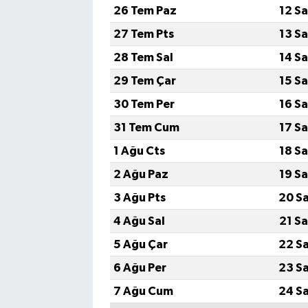
26 Tem Paz
12 S
27 Tem Pts
13 S
28 Tem Sal
14 S
29 Tem Çar
15 S
30 Tem Per
16 S
31 Tem Cum
17 S
1 Ağu Cts
18 S
2 Ağu Paz
19 S
3 Ağu Pts
20 S
4 Ağu Sal
21 S
5 Ağu Çar
22 S
6 Ağu Per
23 S
7 Ağu Cum
24 S