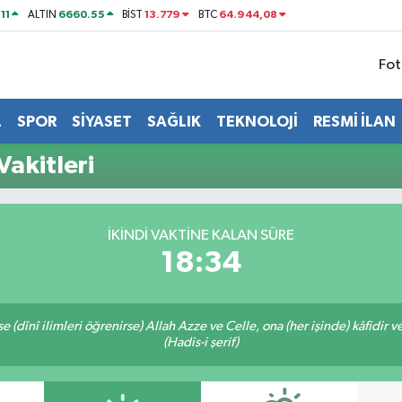
11
6660.55
13.779
64.944,08
ALTIN
BİST
BTC
Fot
L
SPOR
SİYASET
SAĞLIK
TEKNOLOJİ
RESMİ İLAN
Vakitleri
İKINDI VAKTİNE KALAN SÜRE
18:33
 (dînî ilimleri öğrenirse) Allah Azze ve Celle, ona (her işinde) kâfidir v
(Hadis-i şerif)