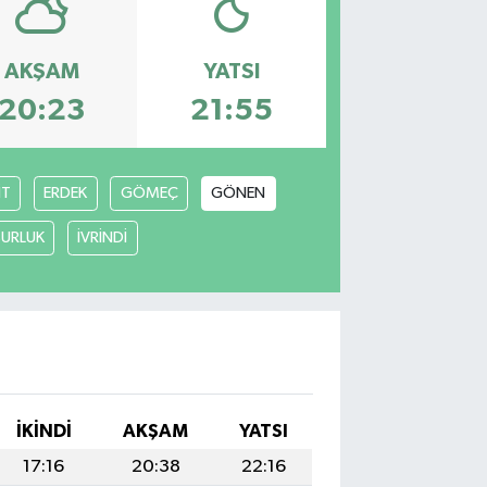
AKŞAM
YATSI
20:23
21:55
İT
ERDEK
GÖMEÇ
GÖNEN
URLUK
İVRİNDİ
İKINDI
AKŞAM
YATSI
17:16
20:38
22:16