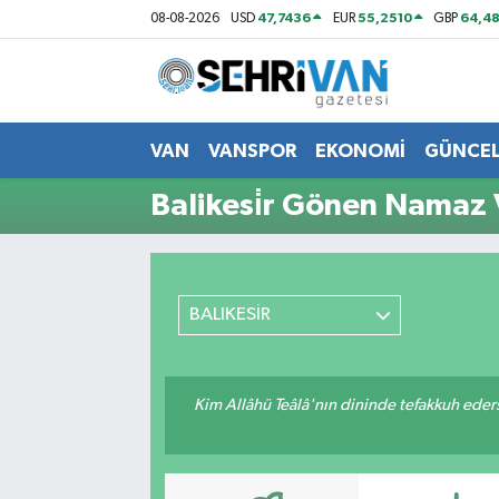
47,7436
55,2510
64,48
08-08-2026
USD
EUR
GBP
Van Nöbetçi Eczaneler
Van Hava Durumu
VAN
VANSPOR
EKONOMİ
GÜNCE
VAN Namaz Vakitleri
Balikesi̇r Gönen Namaz 
Van Trafik Yoğunluk Haritası
Süper Lig Puan Durumu ve Fikstür
BALIKESİR
Tüm Manşetler
Kim Allâhü Teâlâ'nın dininde tefakkuh ederse
Son Dakika Haberleri
Haber Arşivi