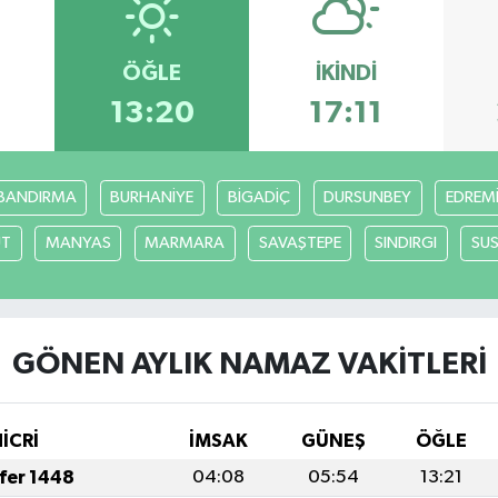
ÖĞLE
İKINDI
7
13:20
17:11
BANDIRMA
BURHANİYE
BİGADİÇ
DURSUNBEY
EDREM
UT
MANYAS
MARMARA
SAVAŞTEPE
SINDIRGI
SUS
GÖNEN AYLIK NAMAZ VAKITLERI
HİCRİ
İMSAK
GÜNEŞ
ÖĞLE
afer 1448
04:08
05:54
13:21