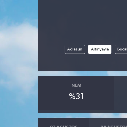
Ağlasun
Altınyayla
Buca
NEM
%31