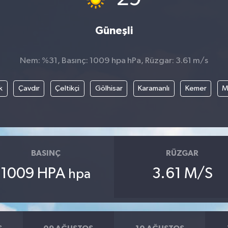
Güneşli
Nem: %31, Basınç: 1009 hpa hPa, Rüzgar: 3.61 m/s
k
Çavdır
Çeltikçi
Gölhisar
Karamanlı
Kemer
M
BASINÇ
RÜZGAR
1009 HPA
3.61 M/S
hpa