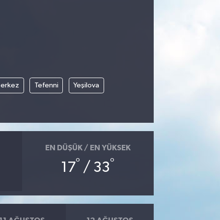
erkez
Tefenni
Yeşilova
EN DÜŞÜK / EN YÜKSEK
°
°
17
/ 33