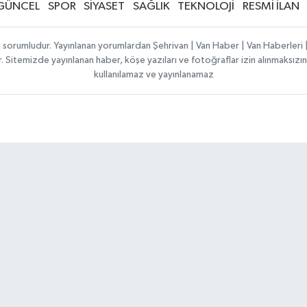
GÜNCEL
SPOR
SİYASET
SAĞLIK
TEKNOLOJİ
RESMİ İLAN
ı sorumludur. Yayınlanan yorumlardan Şehrivan | Van Haber | Van Haberler
ılır. Sitemizde yayınlanan haber, köşe yazıları ve fotoğraflar izin alınmaksı
kullanılamaz ve yayınlanamaz