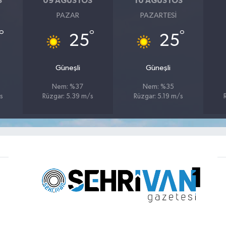
S
09 AĞUSTOS
10 AĞUSTOS
PAZAR
PAZARTESI
°
°
°
25
25
Güneşli
Güneşli
Nem: %37
Nem: %35
s
Rüzgar: 5.39 m/s
Rüzgar: 5.19 m/s