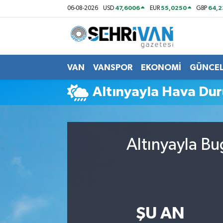
47,6006
55,0250
64,
06-08-2026
USD
EUR
GBP
Van Nöbetçi Eczaneler
Van Hava Durumu
VAN
VANSPOR
EKONOMİ
GÜNCE
VAN Namaz Vakitleri
Altınyayla Hava Du
Van Trafik Yoğunluk Haritası
Süper Lig Puan Durumu ve Fikstür
Altınyayla Bu
Tüm Manşetler
Son Dakika Haberleri
ŞU AN
Haber Arşivi