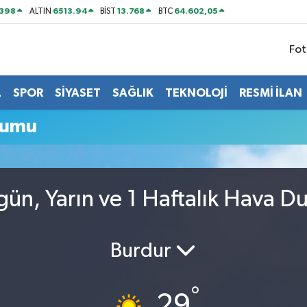
2398
6513.94
13.768
64.602,05
ALTIN
BİST
BTC
Fot
L
SPOR
SİYASET
SAĞLIK
TEKNOLOJİ
RESMİ İLAN
rumu
gün, Yarın ve 1 Haftalık Hava 
Burdur
°
29