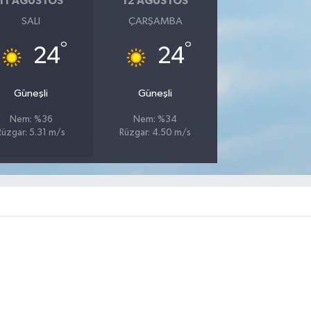
11 AĞUSTOS
12 AĞUSTOS
SALI
ÇARŞAMBA
°
°
24
24
Güneşli
Güneşli
Nem: %36
Nem: %34
Rüzgar: 5.31 m/s
Rüzgar: 4.50 m/s