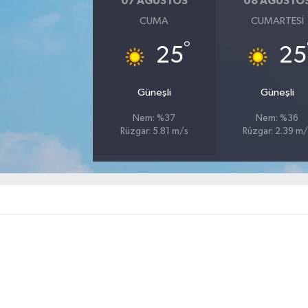
07 AĞUSTOS
08 AĞUSTO
CUMA
CUMARTESI
°
25
25
Güneşli
Güneşli
Nem: %37
Nem: %36
Rüzgar: 5.81 m/s
Rüzgar: 2.39 m/