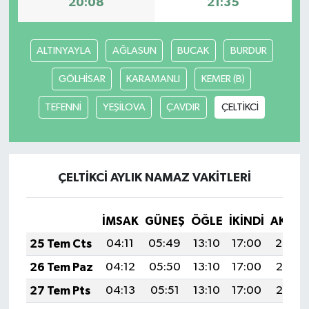
20:08
21:35
ALTINYAYLA
AĞLASUN
BUCAK
BURDUR
GÖLHİSAR
KARAMANLI
KEMER (B)
TEFENNİ
YEŞİLOVA
ÇAVDIR
ÇELTİKCİ
ÇELTİKCİ AYLIK NAMAZ VAKITLERI
İMSAK
GÜNEŞ
ÖĞLE
İKINDI
AKŞA
25 Tem Cts
04:11
05:49
13:10
17:00
20:20
26 Tem Paz
04:12
05:50
13:10
17:00
20:19
27 Tem Pts
04:13
05:51
13:10
17:00
20:19