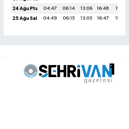
24 Ağu Pts
04:47
06:14
13:06
16:48
19:47
25 Ağu Sal
04:49
06:15
13:05
16:47
19:45