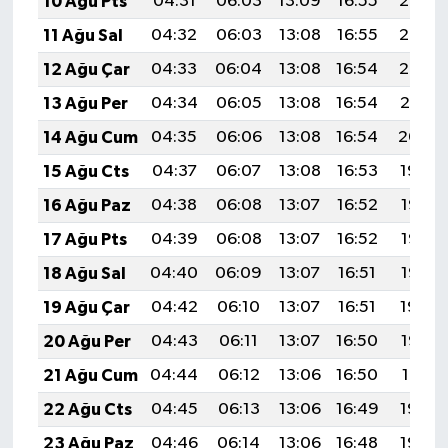
10 Ağu Pts
04:31
06:03
13:09
16:55
20:05
11 Ağu Sal
04:32
06:03
13:08
16:55
20:03
12 Ağu Çar
04:33
06:04
13:08
16:54
20:02
13 Ağu Per
04:34
06:05
13:08
16:54
20:01
14 Ağu Cum
04:35
06:06
13:08
16:54
20:00
15 Ağu Cts
04:37
06:07
13:08
16:53
19:59
16 Ağu Paz
04:38
06:08
13:07
16:52
19:57
17 Ağu Pts
04:39
06:08
13:07
16:52
19:56
18 Ağu Sal
04:40
06:09
13:07
16:51
19:55
19 Ağu Çar
04:42
06:10
13:07
16:51
19:54
20 Ağu Per
04:43
06:11
13:07
16:50
19:52
21 Ağu Cum
04:44
06:12
13:06
16:50
19:51
22 Ağu Cts
04:45
06:13
13:06
16:49
19:50
23 Ağu Paz
04:46
06:14
13:06
16:48
19:48