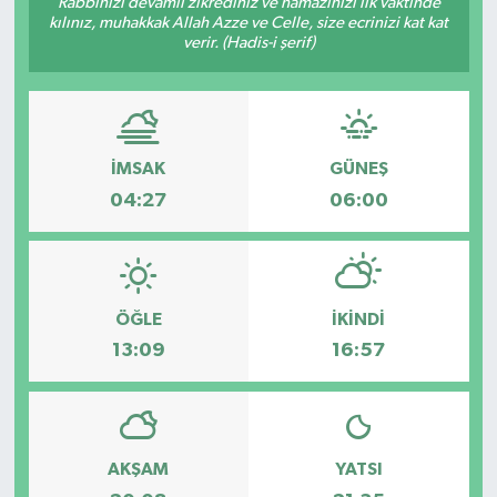
Rabbinizi devamlı zikrediniz ve namazınızı ilk vaktinde
kılınız, muhakkak Allah Azze ve Celle, size ecrinizi kat kat
verir. (Hadis-i şerif)
İMSAK
GÜNEŞ
04:27
06:00
ÖĞLE
İKINDI
13:09
16:57
AKŞAM
YATSI