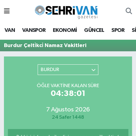
Van Nöbetçi Eczaneler
VAN
VANSPOR
EKONOMİ
GÜNCEL
SPOR
S
Van Hava Durumu
Burdur Çelti̇kci̇ Namaz Vakitleri
VAN Namaz Vakitleri
Van Trafik Yoğunluk Haritası
BURDUR
Süper Lig Puan Durumu ve Fikstür
ÖĞLE VAKTİNE KALAN SÜRE
04:38:01
Tüm Manşetler
7 Ağustos 2026
Son Dakika Haberleri
24 Safer 1448
Haber Arşivi