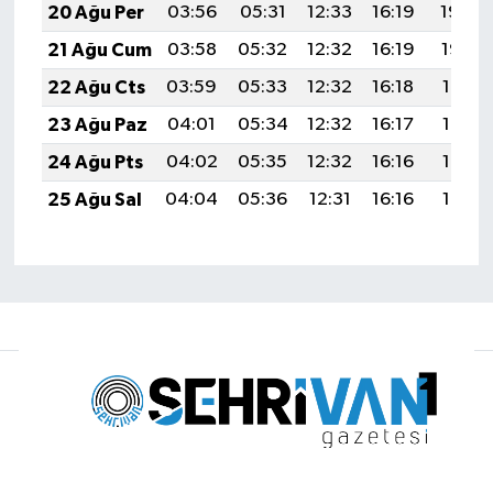
20 Ağu Per
03:56
05:31
12:33
16:19
19:24
21 Ağu Cum
03:58
05:32
12:32
16:19
19:22
22 Ağu Cts
03:59
05:33
12:32
16:18
19:21
23 Ağu Paz
04:01
05:34
12:32
16:17
19:19
24 Ağu Pts
04:02
05:35
12:32
16:16
19:18
25 Ağu Sal
04:04
05:36
12:31
16:16
19:16