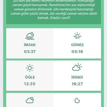
(Şu dört şey kâmil) müminin ahlâkındandır: Konuştuğu
zaman güzel konuşmak, (kendisine) bir şey söylenildiği
zaman güzelce dinlemek, (din kardeşiyle) karşılaştığı
zaman güler yüzlü olmak, söz verdiği zaman sözüne sâdık
kalmak. (Hadis-i şerif)
İMSAK
GÜNEŞ
03:37
05:18
ÖĞLE
İKINDI
12:35
16:27