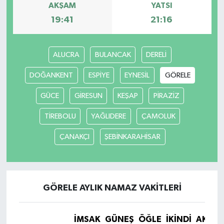
AKŞAM
YATSI
19:41
21:16
ALUCRA
BULANCAK
DERELİ
DOĞANKENT
ESPİYE
EYNESİL
GÖRELE
GÜCE
GİRESUN
KEŞAP
PİRAZİZ
TİREBOLU
YAĞLIDERE
ÇAMOLUK
ÇANAKÇI
ŞEBİNKARAHİSAR
GÖRELE AYLIK NAMAZ VAKITLERI
İMSAK
GÜNEŞ
ÖĞLE
İKINDI
AKŞA