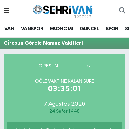
Van Nöbetçi Eczaneler
VAN
VANSPOR
EKONOMİ
GÜNCEL
SPOR
S
Van Hava Durumu
Gi̇resun Görele Namaz Vakitleri
VAN Namaz Vakitleri
Van Trafik Yoğunluk Haritası
GİRESUN
Süper Lig Puan Durumu ve Fikstür
ÖĞLE VAKTİNE KALAN SÜRE
03:35:01
Tüm Manşetler
7 Ağustos 2026
Son Dakika Haberleri
24 Safer 1448
Haber Arşivi