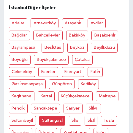
İstanbul Diğer İlçeler
Adalar
Arnavutköy
Ataşehi̇r
Avcilar
Bağcilar
Bahçeli̇evler
Bakirköy
Başakşehi̇r
Bayrampaşa
Beşi̇ktaş
Beykoz
Beyli̇kdüzü
Beyoğlu
Büyükçekmece
Çatalca
Çekmeköy
Esenler
Esenyurt
Fati̇h
Gazi̇osmanpaşa
Güngören
Kadiköy
Kağithane
Kartal
Küçükçekmece
Maltepe
Pendi̇k
Sancaktepe
Sariyer
Si̇li̇vri̇
Sultanbeyli̇
Sultangazi̇
Şi̇le
Şi̇şli̇
Tuzla
Ümrani̇ye
Üsküdar
Zeyti̇nburnu
Eyüp