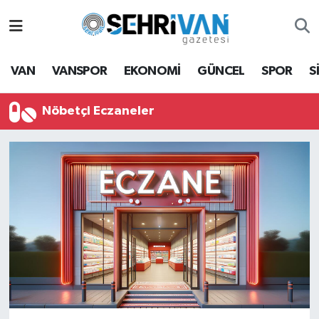
Van Nöbetçi Eczaneler
VAN
VANSPOR
EKONOMİ
GÜNCEL
SPOR
S
Van Hava Durumu
Nöbetçi Eczaneler
VAN Namaz Vakitleri
Van Trafik Yoğunluk Haritası
Süper Lig Puan Durumu ve Fikstür
Tüm Manşetler
Son Dakika Haberleri
Haber Arşivi