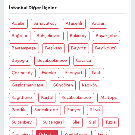
İstanbul Diğer İlçeler
Adalar
Arnavutköy
Ataşehi̇r
Avcilar
Bağcilar
Bahçeli̇evler
Bakirköy
Başakşehi̇r
Bayrampaşa
Beşi̇ktaş
Beykoz
Beyli̇kdüzü
Beyoğlu
Büyükçekmece
Çatalca
Çekmeköy
Esenler
Esenyurt
Fati̇h
Gazi̇osmanpaşa
Güngören
Kadiköy
Kağithane
Kartal
Küçükçekmece
Maltepe
Pendi̇k
Sancaktepe
Sariyer
Si̇li̇vri̇
Sultanbeyli̇
Sultangazi̇
Şi̇le
Şi̇şli̇
Tuzla
Ümrani̇ye
Üsküdar
Zeyti̇nburnu
Eyüp