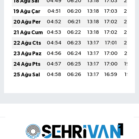
18 Ağu Sal
04:49
06:20
13:18
17:03
20:07
19 Ağu Çar
04:51
06:20
13:18
17:03
20:06
20 Ağu Per
04:52
06:21
13:18
17:02
20:05
21 Ağu Cum
04:53
06:22
13:18
17:02
20:03
22 Ağu Cts
04:54
06:23
13:17
17:01
20:02
23 Ağu Paz
04:56
06:24
13:17
17:00
20:01
24 Ağu Pts
04:57
06:25
13:17
17:00
19:59
25 Ağu Sal
04:58
06:26
13:17
16:59
19:58