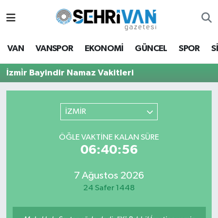
Van Nöbetçi Eczaneler
VAN
VANSPOR
EKONOMİ
GÜNCEL
SPOR
S
Van Hava Durumu
İzmi̇r Bayindir Namaz Vakitleri
VAN Namaz Vakitleri
Van Trafik Yoğunluk Haritası
İZMİR
Süper Lig Puan Durumu ve Fikstür
ÖĞLE VAKTİNE KALAN SÜRE
06:40:55
Tüm Manşetler
7 Ağustos 2026
Son Dakika Haberleri
24 Safer 1448
Haber Arşivi