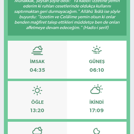
Muhakkak, Şeytan şöyle dedi: "Yâ Rabbi! İzzetine yemin
ederim ki ruhları cesetlerinde oldukça kullarını
saptırmaktan geri durmayacağım." Allâhü Teâlâ ise şöyle
buyurdu: "İzzetim ve Celâlime yemin olsun ki onlar
benden mağfiret talep ettikleri müddetçe ben de onları
affetmeye devam edeceğim." (Hadis-i şerif)
İMSAK
GÜNEŞ
04:35
06:10
ÖĞLE
İKINDI
13:20
17:09