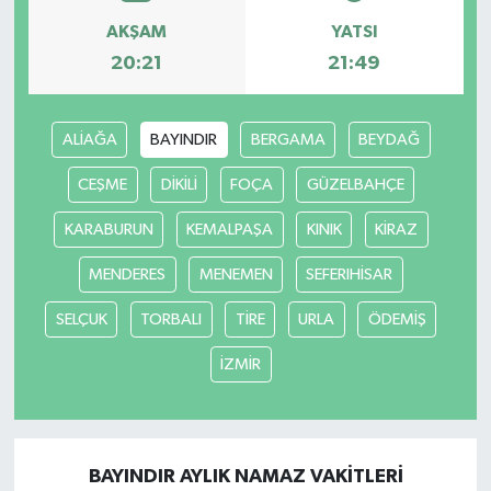
AKŞAM
YATSI
20:21
21:49
ALİAĞA
BAYINDIR
BERGAMA
BEYDAĞ
CEŞME
DİKİLİ
FOÇA
GÜZELBAHÇE
KARABURUN
KEMALPAŞA
KINIK
KİRAZ
MENDERES
MENEMEN
SEFERIHİSAR
SELÇUK
TORBALI
TİRE
URLA
ÖDEMİŞ
İZMİR
BAYINDIR AYLIK NAMAZ VAKITLERI