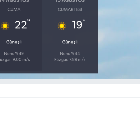
14 AĞUSTOS
15 AĞUSTOS
CUMA
CUMARTESI
°
°
22
19
Güneşli
Güneşli
Nem: %49
Nem: %44
üzgar: 9.00 m/s
Rüzgar: 7.89 m/s