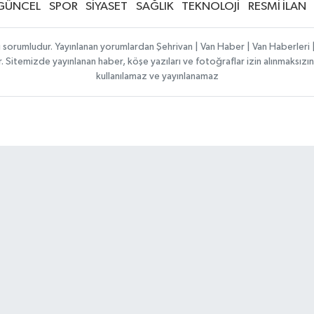
GÜNCEL
SPOR
SİYASET
SAĞLIK
TEKNOLOJİ
RESMİ İLAN
ı sorumludur. Yayınlanan yorumlardan Şehrivan | Van Haber | Van Haberler
ılır. Sitemizde yayınlanan haber, köşe yazıları ve fotoğraflar izin alınmaksı
kullanılamaz ve yayınlanamaz