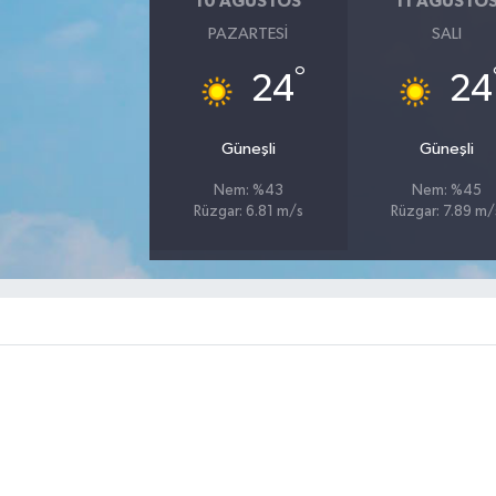
10 AĞUSTOS
11 AĞUSTO
PAZARTESI
SALI
°
24
24
Güneşli
Güneşli
Nem: %43
Nem: %45
Rüzgar: 6.81 m/s
Rüzgar: 7.89 m/