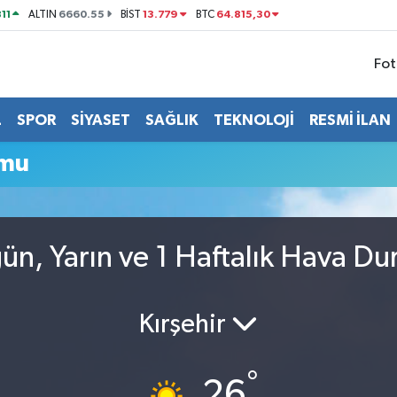
11
6660.55
13.779
64.815,30
ALTIN
BİST
BTC
Fot
L
SPOR
SİYASET
SAĞLIK
TEKNOLOJİ
RESMİ İLAN
umu
n, Yarın ve 1 Haftalık Hava D
Kırşehir
°
26