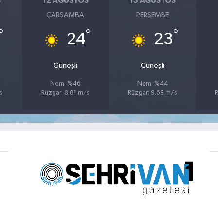
S
12 AĞUSTOS
13 AĞUSTOS
ÇARŞAMBA
PERŞEMBE
°
°
°
24
23
Güneşli
Güneşli
Nem: %46
Nem: %44
s
Rüzgar: 8.81 m/s
Rüzgar: 9.69 m/s
R