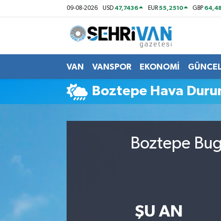
47,7436
55,2510
64,48
09-08-2026
USD
EUR
GBP
Van Nöbetçi Eczaneler
Van Hava Durumu
VAN
VANSPOR
EKONOMİ
GÜNCE
VAN Namaz Vakitleri
Boztepe Hava Dur
Van Trafik Yoğunluk Haritası
Süper Lig Puan Durumu ve Fikstür
Boztepe Bugü
Tüm Manşetler
Son Dakika Haberleri
ŞU AN
Haber Arşivi