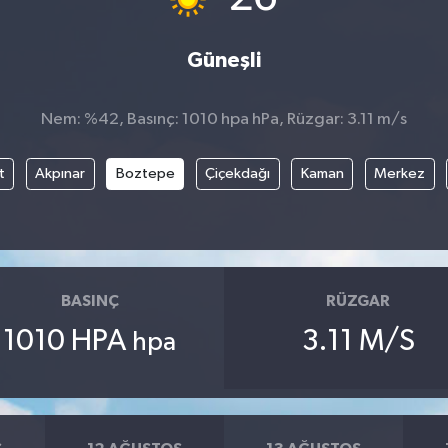
Güneşli
Nem: %42, Basınç: 1010 hpa hPa, Rüzgar: 3.11 m/s
t
Akpınar
Boztepe
Çiçekdağı
Kaman
Merkez
BASINÇ
RÜZGAR
1010 HPA
3.11 M/S
hpa