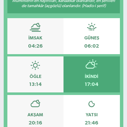
Müminlerin en hayırlıları, kanaatkâr olanlarıdır, en şerlileri
de tamahkâr (açgözlü) olanlarıdır. (Hadis-i şerif)
İMSAK
GÜNEŞ
04:26
06:02
ÖĞLE
İKINDI
13:14
17:04
AKŞAM
YATSI
20:16
21:46