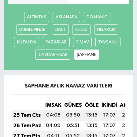
ALTINTAŞ
ASLANAPA
DOMANİÇ
DUMLUPINAR
EMET
GEDİZ
HİSARCIK
KÜTAHYA
PAZARLAR
SİMAV
TAVŞANLI
ÇAVDARHİSAR
ŞAPHANE
ŞAPHANE AYLIK NAMAZ VAKITLERI
İMSAK
GÜNEŞ
ÖĞLE
İKINDI
AKŞA
25 Tem Cts
04:08
05:50
13:15
17:07
20:29
26 Tem Paz
04:09
05:51
13:15
17:07
20:28
27 Tem Pts
04:11
05:52
13:15
17:07
20:27