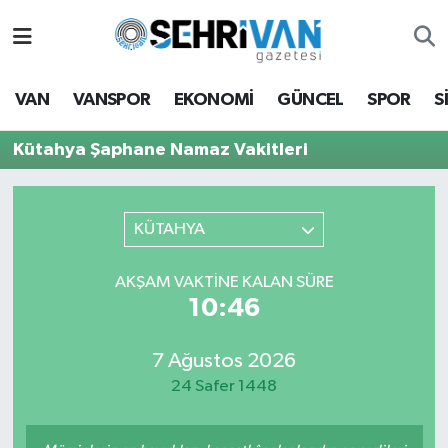
Van Nöbetçi Eczaneler
VAN
VANSPOR
EKONOMİ
GÜNCEL
SPOR
S
Van Hava Durumu
Kütahya Şaphane Namaz Vakitleri
VAN Namaz Vakitleri
Van Trafik Yoğunluk Haritası
KÜTAHYA
Süper Lig Puan Durumu ve Fikstür
AKŞAM VAKTİNE KALAN SÜRE
10:46
Tüm Manşetler
7 Ağustos 2026
Son Dakika Haberleri
24 Safer 1448
Haber Arşivi