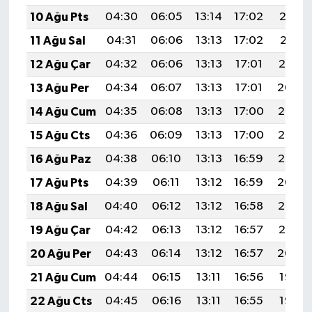
10 Ağu Pts
04:30
06:05
13:14
17:02
20:13
11 Ağu Sal
04:31
06:06
13:13
17:02
20:11
12 Ağu Çar
04:32
06:06
13:13
17:01
20:10
13 Ağu Per
04:34
06:07
13:13
17:01
20:09
14 Ağu Cum
04:35
06:08
13:13
17:00
20:08
15 Ağu Cts
04:36
06:09
13:13
17:00
20:06
16 Ağu Paz
04:38
06:10
13:13
16:59
20:05
17 Ağu Pts
04:39
06:11
13:12
16:59
20:04
18 Ağu Sal
04:40
06:12
13:12
16:58
20:02
19 Ağu Çar
04:42
06:13
13:12
16:57
20:01
20 Ağu Per
04:43
06:14
13:12
16:57
20:00
21 Ağu Cum
04:44
06:15
13:11
16:56
19:58
22 Ağu Cts
04:45
06:16
13:11
16:55
19:57