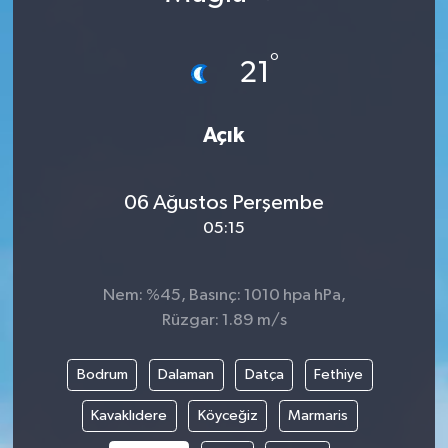
°
21
Açık
06 Ağustos Perşembe
05:15
Nem: %45, Basınç: 1010 hpa hPa,
Rüzgar: 1.89 m/s
Bodrum
Dalaman
Datça
Fethiye
Kavaklıdere
Köyceğiz
Marmaris