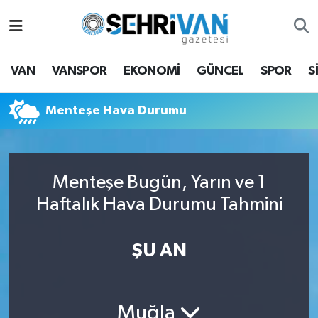
Van Nöbetçi Eczaneler
VAN
VANSPOR
EKONOMİ
GÜNCEL
SPOR
S
Van Hava Durumu
Menteşe Hava Durumu
VAN Namaz Vakitleri
Van Trafik Yoğunluk Haritası
Menteşe Bugün, Yarın ve 1
Süper Lig Puan Durumu ve Fikstür
Haftalık Hava Durumu Tahmini
Tüm Manşetler
ŞU AN
Son Dakika Haberleri
Haber Arşivi
Muğla