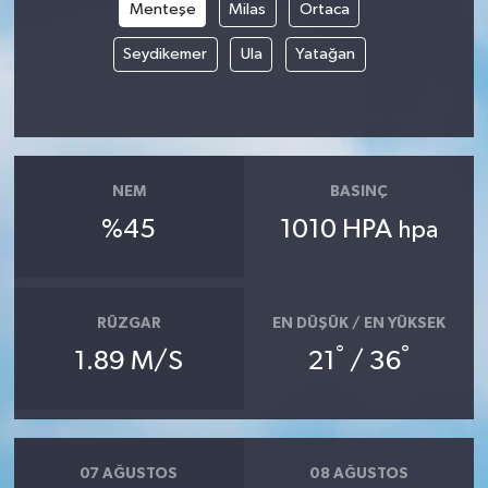
Menteşe
Milas
Ortaca
Seydikemer
Ula
Yatağan
NEM
BASINÇ
%45
1010 HPA
hpa
RÜZGAR
EN DÜŞÜK / EN YÜKSEK
°
°
1.89 M/S
21
/ 36
07 AĞUSTOS
08 AĞUSTOS