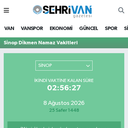
Van Nöbetçi Eczaneler
VAN
VANSPOR
EKONOMİ
GÜNCEL
SPOR
S
Van Hava Durumu
Si̇nop Di̇kmen Namaz Vakitleri
VAN Namaz Vakitleri
Van Trafik Yoğunluk Haritası
SİNOP
Süper Lig Puan Durumu ve Fikstür
İKINDI VAKTİNE KALAN SÜRE
02:56:27
Tüm Manşetler
8 Ağustos 2026
Son Dakika Haberleri
25 Safer 1448
Haber Arşivi