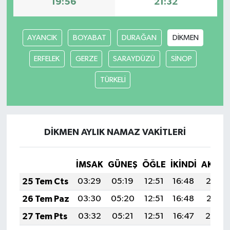
19:56
21:32
AYANCIK
BOYABAT
DURAĞAN
DİKMEN
ERFELEK
GERZE
SARAYDÜZÜ
SİNOP
TÜRKELİ
DİKMEN AYLIK NAMAZ VAKITLERI
İMSAK
GÜNEŞ
ÖĞLE
İKINDI
AKŞA
25 Tem Cts
03:29
05:19
12:51
16:48
20:12
26 Tem Paz
03:30
05:20
12:51
16:48
20:11
27 Tem Pts
03:32
05:21
12:51
16:47
20:10