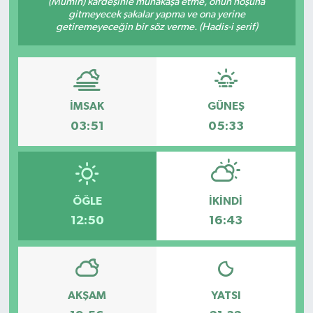
(Mümin) kardeşinle münakaşa etme, onun hoşuna
gitmeyecek şakalar yapma ve ona yerine
getiremeyeceğin bir söz verme. (Hadis-i şerif)
İMSAK
GÜNEŞ
03:51
05:33
ÖĞLE
İKINDI
12:50
16:43
AKŞAM
YATSI