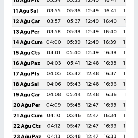
10 Ağu Pts
03:54
05:35
12:49
16:41
19:54
11 Ağu Sal
03:55
05:36
12:49
16:41
19:52
12 Ağu Çar
03:57
05:37
12:49
16:40
19:51
13 Ağu Per
03:58
05:38
12:49
16:40
19:50
14 Ağu Cum
04:00
05:39
12:49
16:39
19:48
15 Ağu Cts
04:01
05:40
12:49
16:38
19:47
16 Ağu Paz
04:03
05:41
12:48
16:38
19:46
17 Ağu Pts
04:05
05:42
12:48
16:37
19:44
18 Ağu Sal
04:06
05:43
12:48
16:36
19:43
19 Ağu Çar
04:08
05:44
12:48
16:36
19:41
20 Ağu Per
04:09
05:45
12:47
16:35
19:40
21 Ağu Cum
04:10
05:46
12:47
16:34
19:38
22 Ağu Cts
04:12
05:47
12:47
16:33
19:37
23 Ağu Paz
04:13
05:48
12:47
16:33
19:35