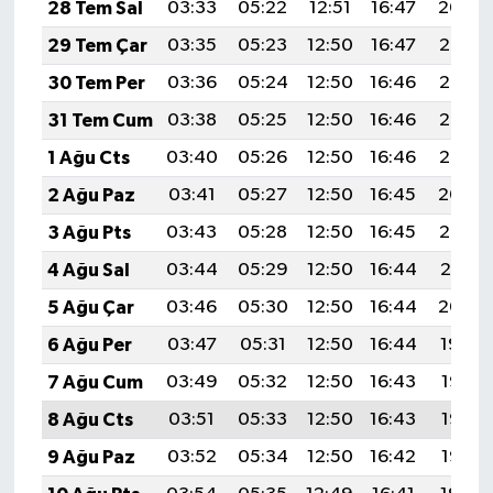
28 Tem Sal
03:33
05:22
12:51
16:47
20:09
29 Tem Çar
03:35
05:23
12:50
16:47
20:08
30 Tem Per
03:36
05:24
12:50
16:46
20:07
31 Tem Cum
03:38
05:25
12:50
16:46
20:06
1 Ağu Cts
03:40
05:26
12:50
16:46
20:05
2 Ağu Paz
03:41
05:27
12:50
16:45
20:04
3 Ağu Pts
03:43
05:28
12:50
16:45
20:02
4 Ağu Sal
03:44
05:29
12:50
16:44
20:01
5 Ağu Çar
03:46
05:30
12:50
16:44
20:00
6 Ağu Per
03:47
05:31
12:50
16:44
19:59
7 Ağu Cum
03:49
05:32
12:50
16:43
19:58
8 Ağu Cts
03:51
05:33
12:50
16:43
19:56
9 Ağu Paz
03:52
05:34
12:50
16:42
19:55