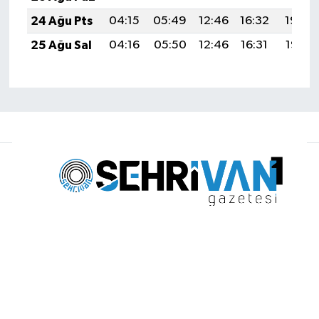
24 Ağu Pts
04:15
05:49
12:46
16:32
19:34
25 Ağu Sal
04:16
05:50
12:46
16:31
19:32