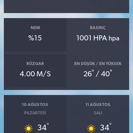
NEM
BASINÇ
%15
1001 HPA
hpa
RÜZGAR
EN DÜŞÜK / EN YÜKSEK
°
°
4.00 M/S
26
/ 40
10 AĞUSTOS
11 AĞUSTOS
PAZARTESI
SALI
°
°
34
34