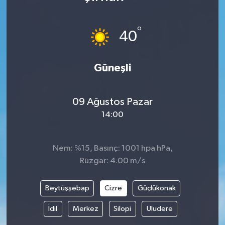
°
40
Güneşli
09 Ağustos Pazar
14:00
Nem: %15, Basınç: 1001 hpa hPa,
Rüzgar: 4.00 m/s
Beytüşşebap
Cizre
Güçlükonak
İdil
Merkez
Silopi
Uludere