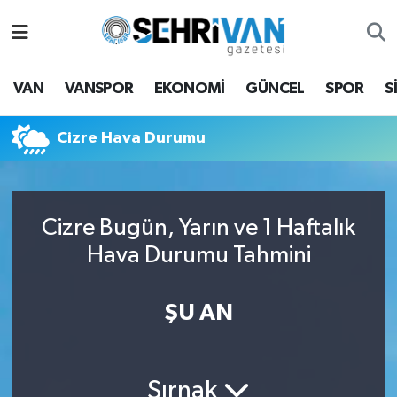
Van Nöbetçi Eczaneler
VAN
VANSPOR
EKONOMİ
GÜNCEL
SPOR
S
Van Hava Durumu
Cizre Hava Durumu
VAN Namaz Vakitleri
Van Trafik Yoğunluk Haritası
Cizre Bugün, Yarın ve 1 Haftalık
Süper Lig Puan Durumu ve Fikstür
Hava Durumu Tahmini
Tüm Manşetler
ŞU AN
Son Dakika Haberleri
Haber Arşivi
Şırnak