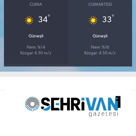
CUMA
CUMARTESI
°
°
34
33
Güneşli
Güneşli
Nem: %14
Nem: %16
Rüzgar: 6.50 m/s
Rüzgar: 4.50 m/s