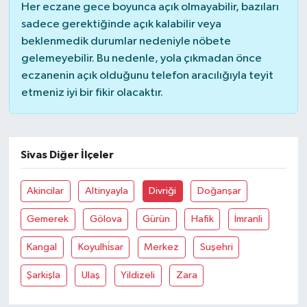
Her eczane gece boyunca açık olmayabilir, bazıları
sadece gerektiğinde açık kalabilir veya
beklenmedik durumlar nedeniyle nöbete
gelemeyebilir. Bu nedenle, yola çıkmadan önce
eczanenin açık olduğunu telefon aracılığıyla teyit
etmeniz iyi bir fikir olacaktır.
Sivas Diğer İlçeler
Akincilar
Altinyayla
Divriği
Doğanşar
Gemerek
Gölova
Gürün
Hafik
İmranli
Kangal
Koyulhi̇sar
Merkez
Suşehri
Şarkişla
Ulaş
Yildizeli
Zara