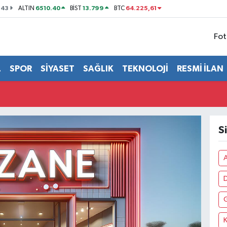
143
6510.40
13.799
64.225,61
ALTIN
BİST
BTC
Fot
L
SPOR
SİYASET
SAĞLIK
TEKNOLOJİ
RESMİ İLAN
S
A
K