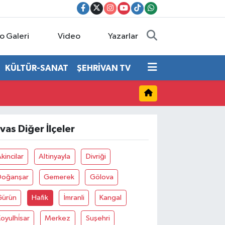
o Galeri
Video
Yazarlar
KÜLTÜR-SANAT
ŞEHRİVAN TV
ivas Diğer İlçeler
kincilar
Altinyayla
Divriği
Doğanşar
Gemerek
Gölova
Gürün
Hafik
İmranli
Kangal
oyulhi̇sar
Merkez
Suşehri