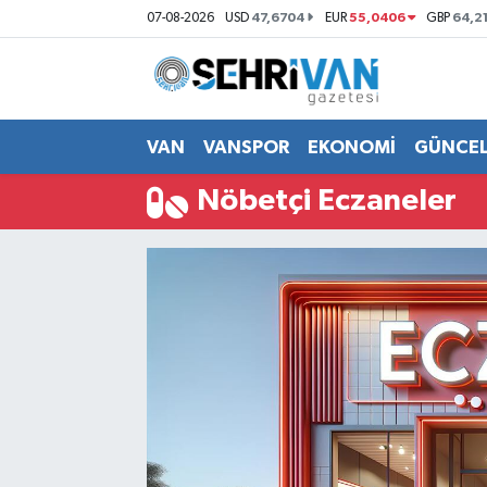
47,6704
55,0406
64,2
07-08-2026
USD
EUR
GBP
Van Nöbetçi Eczaneler
Van Hava Durumu
VAN
VANSPOR
EKONOMİ
GÜNCE
VAN Namaz Vakitleri
Nöbetçi Eczaneler
Van Trafik Yoğunluk Haritası
Süper Lig Puan Durumu ve Fikstür
Tüm Manşetler
Son Dakika Haberleri
Haber Arşivi