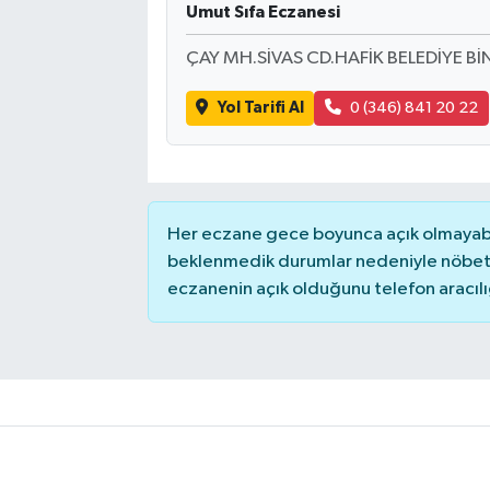
Umut Sıfa Eczanesi
ÇAY MH.SİVAS CD.HAFİK BELEDİYE BİN
Yol Tarifi Al
0 (346) 841 20 22
Her eczane gece boyunca açık olmayabili
beklenmedik durumlar nedeniyle nöbete
eczanenin açık olduğunu telefon aracılığıy