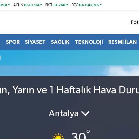
2398
6513.94
13.768
64.643,95
ALTIN
BİST
BTC
Fot
L
SPOR
SİYASET
SAĞLIK
TEKNOLOJİ
RESMİ İLAN
u
, Yarın ve 1 Haftalık Hava Du
Antalya
°
30