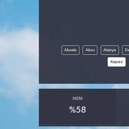
Akseki
Aksu
Alanya
D
Kepez
NEM
%58