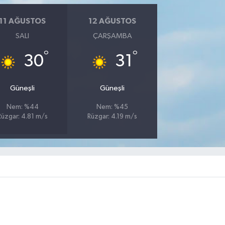
11 AĞUSTOS
12 AĞUSTOS
SALI
ÇARŞAMBA
°
°
30
31
Güneşli
Güneşli
Nem: %44
Nem: %45
Rüzgar: 4.81 m/s
Rüzgar: 4.19 m/s