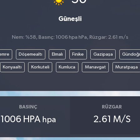
Güneşli
Nem: %58, Basınç: 1006 hpa hPa, Rüzgar: 2.61 m/s
emre
Döşemealtı
Elmalı
Finike
Gazipaşa
Gündoğ
Konyaaltı
Korkuteli
Kumluca
Manavgat
Muratpaşa
BASINÇ
RÜZGAR
1006 HPA
2.61 M/S
hpa