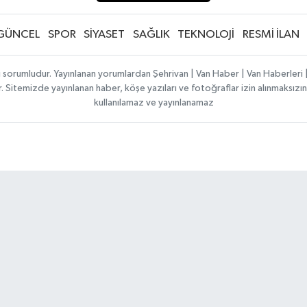
GÜNCEL
SPOR
SİYASET
SAĞLIK
TEKNOLOJİ
RESMİ İLAN
ı sorumludur. Yayınlanan yorumlardan Şehrivan | Van Haber | Van Haberler
ılır. Sitemizde yayınlanan haber, köşe yazıları ve fotoğraflar izin alınmaksı
kullanılamaz ve yayınlanamaz