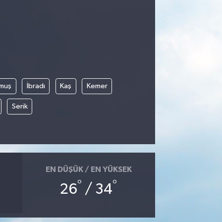
muş
İbradı
Kaş
Kemer
Serik
EN DÜŞÜK / EN YÜKSEK
°
°
26
/ 34