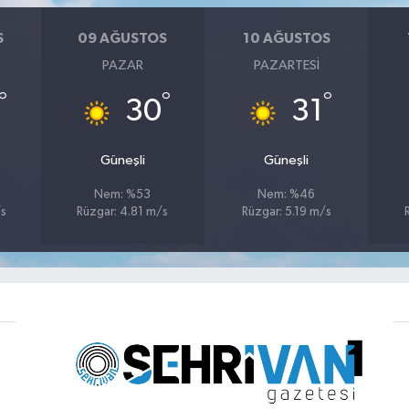
S
09 AĞUSTOS
10 AĞUSTOS
PAZAR
PAZARTESI
°
°
°
30
31
Güneşli
Güneşli
Nem: %53
Nem: %46
/s
Rüzgar: 4.81 m/s
Rüzgar: 5.19 m/s