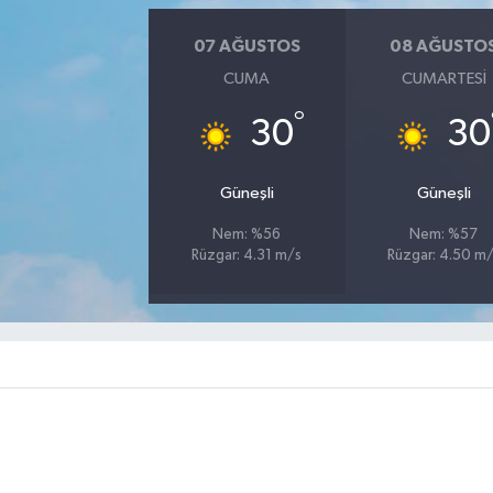
07 AĞUSTOS
08 AĞUSTO
CUMA
CUMARTESI
°
30
30
Güneşli
Güneşli
Nem: %56
Nem: %57
Rüzgar: 4.31 m/s
Rüzgar: 4.50 m