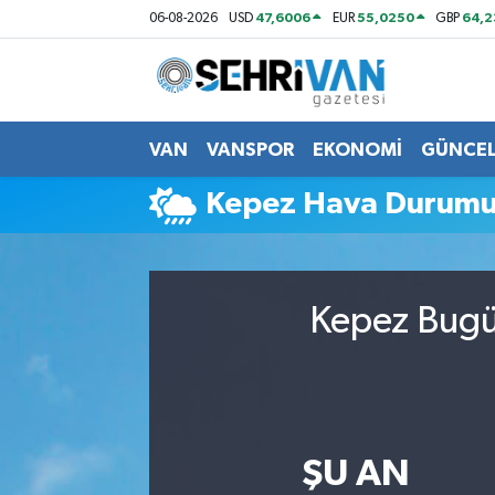
47,6006
55,0250
64,
06-08-2026
USD
EUR
GBP
Van Nöbetçi Eczaneler
Van Hava Durumu
VAN
VANSPOR
EKONOMİ
GÜNCE
VAN Namaz Vakitleri
Kepez Hava Durum
Van Trafik Yoğunluk Haritası
Süper Lig Puan Durumu ve Fikstür
Kepez Bugün
Tüm Manşetler
Son Dakika Haberleri
ŞU AN
Haber Arşivi