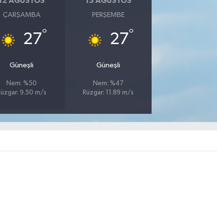
12 AĞUSTOS
13 AĞUSTOS
ÇARŞAMBA
PERŞEMBE
°
°
27
27
Güneşli
Güneşli
Nem: %50
Nem: %47
üzgar: 9.50 m/s
Rüzgar: 11.89 m/s