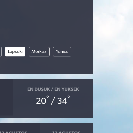
Lapseki
Merkez
Yenice
EN DÜŞÜK / EN YÜKSEK
°
°
20
/ 34