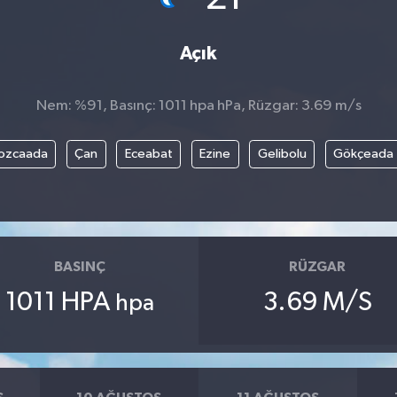
Açık
Nem: %91, Basınç: 1011 hpa hPa, Rüzgar: 3.69 m/s
ozcaada
Çan
Eceabat
Ezine
Gelibolu
Gökçeada
BASINÇ
RÜZGAR
1011 HPA
3.69 M/S
hpa