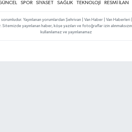
GÜNCEL
SPOR
SİYASET
SAĞLIK
TEKNOLOJİ
RESMİ İLAN
ı sorumludur. Yayınlanan yorumlardan Şehrivan | Van Haber | Van Haberler
ılır. Sitemizde yayınlanan haber, köşe yazıları ve fotoğraflar izin alınmaksı
kullanılamaz ve yayınlanamaz