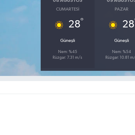
08 AĞUSTOS
09 AĞUSTO
CUMARTESI
PAZAR
°
28
28
Güneşli
Güneşli
Nem: %45
Nem: %54
Rüzgar: 7.31 m/s
Rüzgar: 10.81 m