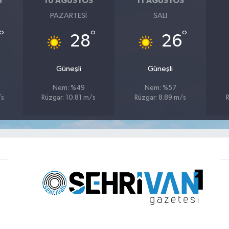
S
10 AĞUSTOS
11 AĞUSTOS
PAZARTESI
SALI
°
°
°
28
26
Güneşli
Güneşli
Nem: %49
Nem: %57
/s
Rüzgar: 10.81 m/s
Rüzgar: 8.89 m/s
R