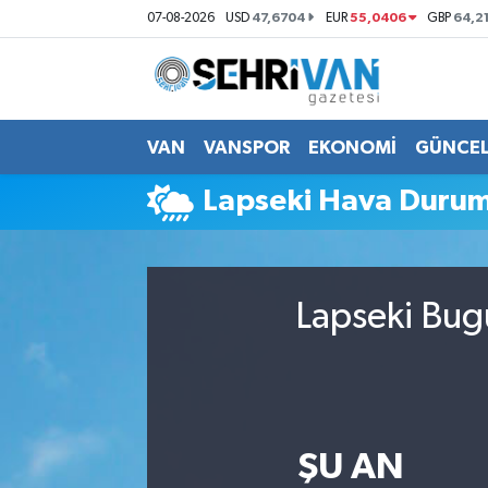
47,6704
55,0406
64,2
07-08-2026
USD
EUR
GBP
Van Nöbetçi Eczaneler
Van Hava Durumu
VAN
VANSPOR
EKONOMİ
GÜNCE
VAN Namaz Vakitleri
Lapseki Hava Duru
Van Trafik Yoğunluk Haritası
Süper Lig Puan Durumu ve Fikstür
Lapseki Bug
Tüm Manşetler
Son Dakika Haberleri
ŞU AN
Haber Arşivi