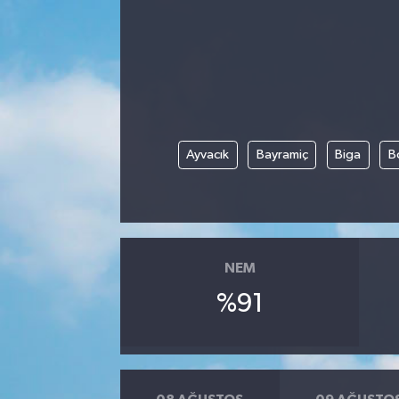
Ayvacık
Bayramiç
Biga
B
NEM
%91