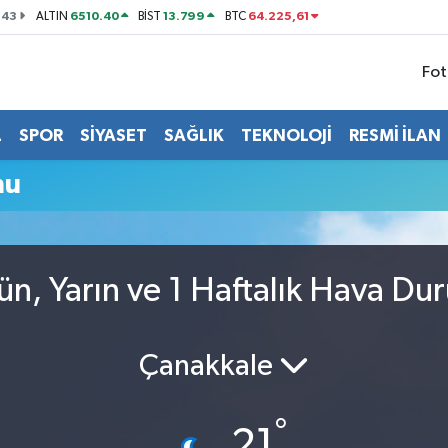
143
6510.40
13.799
64.225,61
ALTIN
BİST
BTC
Fot
L
SPOR
SİYASET
SAĞLIK
TEKNOLOJİ
RESMİ İLAN
mu
ün, Yarın ve 1 Haftalık Hava Du
Çanakkale
°
21