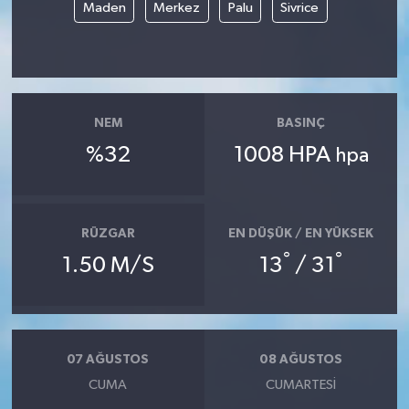
Maden
Merkez
Palu
Sivrice
NEM
BASINÇ
%32
1008 HPA
hpa
RÜZGAR
EN DÜŞÜK / EN YÜKSEK
°
°
1.50 M/S
13
/ 31
07 AĞUSTOS
08 AĞUSTOS
CUMA
CUMARTESI