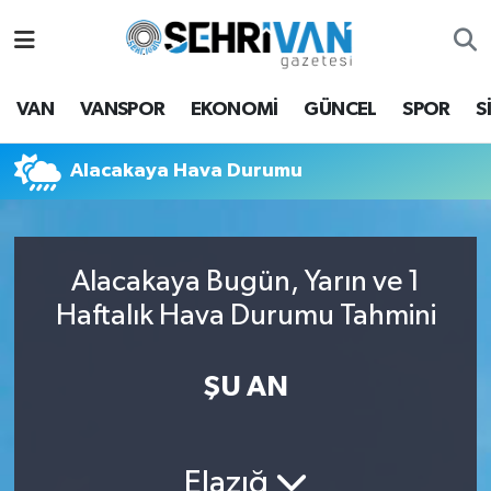
Van Nöbetçi Eczaneler
VAN
VANSPOR
EKONOMİ
GÜNCEL
SPOR
S
Van Hava Durumu
Alacakaya Hava Durumu
VAN Namaz Vakitleri
Van Trafik Yoğunluk Haritası
Alacakaya Bugün, Yarın ve 1
Süper Lig Puan Durumu ve Fikstür
Haftalık Hava Durumu Tahmini
Tüm Manşetler
ŞU AN
Son Dakika Haberleri
Haber Arşivi
Elazığ