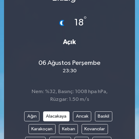
°
18
Açık
06 Ağustos Perşembe
23:30
Nem: %32, Basınç: 1008 hpa hPa,
Rüzgar: 1.50 m/s
Ağın
Alacakaya
Arıcak
Baskil
Karakoçan
Keban
Kovancılar