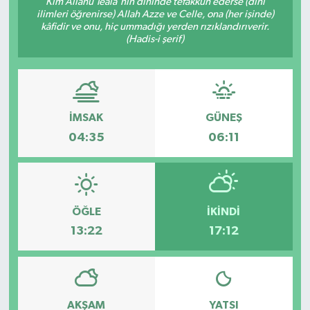
Kim Allâhü Teâlâ'nın dininde tefakkuh ederse (dînî
ilimleri öğrenirse) Allah Azze ve Celle, ona (her işinde)
kâfidir ve onu, hiç ummadığı yerden rızıklandırıverir.
(Hadis-i şerif)
İMSAK
GÜNEŞ
04:35
06:11
ÖĞLE
İKINDI
13:22
17:12
AKŞAM
YATSI