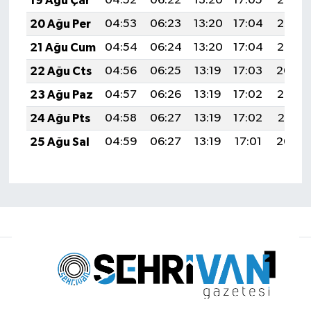
19 Ağu Çar
04:52
06:22
13:20
17:05
20:08
20 Ağu Per
04:53
06:23
13:20
17:04
20:07
21 Ağu Cum
04:54
06:24
13:20
17:04
20:06
22 Ağu Cts
04:56
06:25
13:19
17:03
20:04
23 Ağu Paz
04:57
06:26
13:19
17:02
20:03
24 Ağu Pts
04:58
06:27
13:19
17:02
20:01
25 Ağu Sal
04:59
06:27
13:19
17:01
20:00