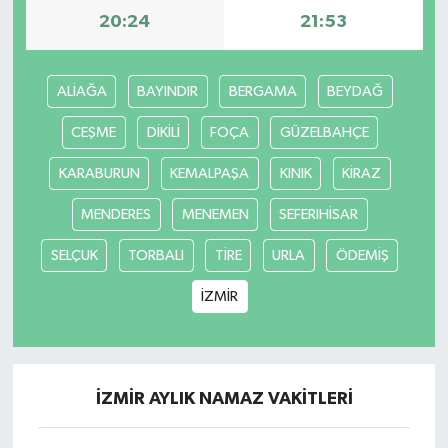
20:24
21:53
ALİAĞA
BAYINDIR
BERGAMA
BEYDAĞ
CEŞME
DİKİLİ
FOÇA
GÜZELBAHÇE
KARABURUN
KEMALPAŞA
KINIK
KİRAZ
MENDERES
MENEMEN
SEFERIHİSAR
SELÇUK
TORBALI
TİRE
URLA
ÖDEMİŞ
İZMİR
İZMİR AYLIK NAMAZ VAKITLERI