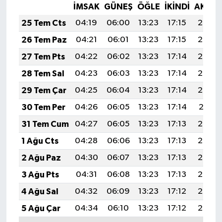
İMSAK
GÜNEŞ
ÖĞLE
İKINDI
AKŞA
25 Tem Cts
04:19
06:00
13:23
17:15
20:36
26 Tem Paz
04:21
06:01
13:23
17:15
20:35
27 Tem Pts
04:22
06:02
13:23
17:14
20:34
28 Tem Sal
04:23
06:03
13:23
17:14
20:33
29 Tem Çar
04:25
06:04
13:23
17:14
20:32
30 Tem Per
04:26
06:05
13:23
17:14
20:31
31 Tem Cum
04:27
06:05
13:23
17:13
20:30
1 Ağu Cts
04:28
06:06
13:23
17:13
20:29
2 Ağu Paz
04:30
06:07
13:23
17:13
20:28
3 Ağu Pts
04:31
06:08
13:23
17:13
20:27
4 Ağu Sal
04:32
06:09
13:23
17:12
20:26
5 Ağu Çar
04:34
06:10
13:23
17:12
20:25