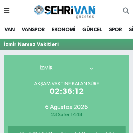
Van Nöbetçi Eczaneler
VAN
VANSPOR
EKONOMİ
GÜNCEL
SPOR
S
Van Hava Durumu
İzmi̇r Namaz Vakitleri
VAN Namaz Vakitleri
Van Trafik Yoğunluk Haritası
İZMİR
Süper Lig Puan Durumu ve Fikstür
AKŞAM VAKTİNE KALAN SÜRE
02:36:12
Tüm Manşetler
6 Ağustos 2026
Son Dakika Haberleri
23 Safer 1448
Haber Arşivi