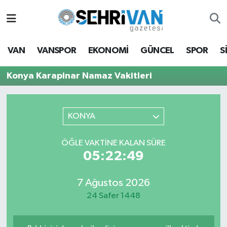
Van Nöbetçi Eczaneler
VAN
VANSPOR
EKONOMİ
GÜNCEL
SPOR
S
Van Hava Durumu
Konya Karapinar Namaz Vakitleri
VAN Namaz Vakitleri
Van Trafik Yoğunluk Haritası
KONYA
Süper Lig Puan Durumu ve Fikstür
ÖĞLE VAKTİNE KALAN SÜRE
05:22:49
Tüm Manşetler
7 Ağustos 2026
Son Dakika Haberleri
24 Safer 1448
Haber Arşivi