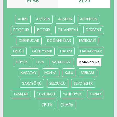
19:56
21:23
AHIRLI
AKÖREN
AKŞEHİR
ALTINEKİN
BEYŞEHİR
BOZKIR
CİHANBEYLİ
DERBENT
DEREBUCAK
DOĞANHİSAR
EMİRGAZİ
EREĞLİ
GÜNEYSINIR
HADİM
HALKAPINAR
HÜYÜK
ILGIN
KADINHANI
KARAPINAR
KARATAY
KONYA
KULU
MERAM
SARAYÖNÜ
SELÇUKLU
SEYDİŞEHİR
TAŞKENT
TUZLUKÇU
YALIHÜYÜK
YUNAK
ÇELTİK
ÇUMRA