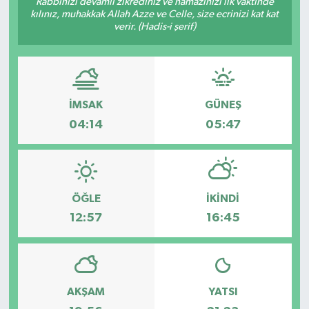
Rabbinizi devamlı zikrediniz ve namazınızı ilk vaktinde
kılınız, muhakkak Allah Azze ve Celle, size ecrinizi kat kat
verir. (Hadis-i şerif)
İMSAK
GÜNEŞ
04:14
05:47
ÖĞLE
İKINDI
12:57
16:45
AKŞAM
YATSI