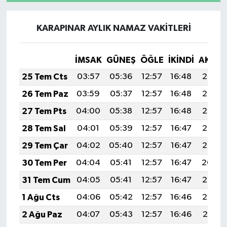
KARAPINAR AYLIK NAMAZ VAKITLERI
İMSAK
GÜNEŞ
ÖĞLE
İKINDI
AKŞA
25 Tem Cts
03:57
05:36
12:57
16:48
20:08
26 Tem Paz
03:59
05:37
12:57
16:48
20:08
27 Tem Pts
04:00
05:38
12:57
16:48
20:07
28 Tem Sal
04:01
05:39
12:57
16:47
20:06
29 Tem Çar
04:02
05:40
12:57
16:47
20:05
30 Tem Per
04:04
05:41
12:57
16:47
20:04
31 Tem Cum
04:05
05:41
12:57
16:47
20:03
1 Ağu Cts
04:06
05:42
12:57
16:46
20:02
2 Ağu Paz
04:07
05:43
12:57
16:46
20:01